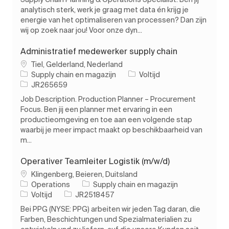
analytisch sterk, werk je graag met data én krijg je
energie van het optimaliseren van processen? Dan zijn
wij op zoek naar jou! Voor onze dyn...
Administratief medewerker supply chain
Plaats
Tiel, Gelderland, Nederland
Categorie
Soort baan
Supply chain en magazijn
Voltijd
Taak-ID
JR265659
Job Description. Production Planner – Procurement
Focus. Ben jij een planner met ervaring in een
productieomgeving en toe aan een volgende stap
waarbij je meer impact maakt op beschikbaarheid van
m...
Operativer Teamleiter Logistik (m/w/d)
Plaats
Klingenberg, Beieren, Duitsland
Categorie
Operations
Supply chain en magazijn
Soort baan
Taak-ID
Voltijd
JR2518457
Bei PPG (NYSE: PPG) arbeiten wir jeden Tag daran, die
Farben, Beschichtungen und Spezialmaterialien zu