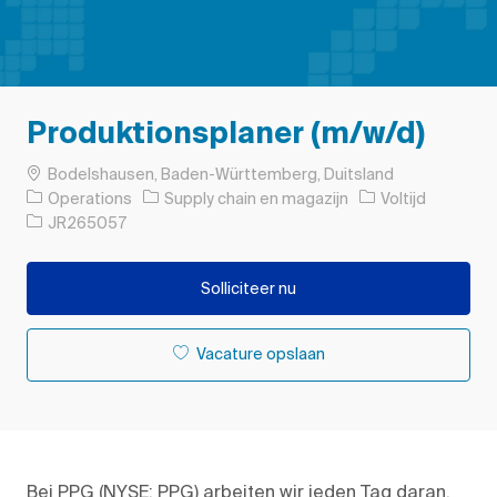
Produktionsplaner (m/w/d)
Plaats
Bodelshausen, Baden-Württemberg, Duitsland
Categorie
Soort baan
Operations
Supply chain en magazijn
Voltijd
Taak-ID
JR265057
Solliciteer nu
Vacature opslaan
Bei PPG (NYSE: PPG) arbeiten wir jeden Tag daran,