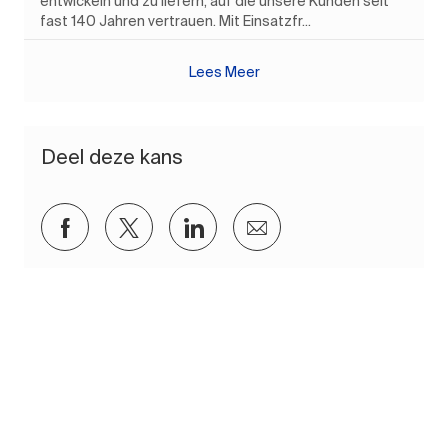
entwickeln und zu liefern, auf die unsere Kunden seit
fast 140 Jahren vertrauen. Mit Einsatzfr...
Lees Meer
Deel deze kans
Delen via Facebook
Delen via twitter
Delen via LinkedIn
Delen via e-mail