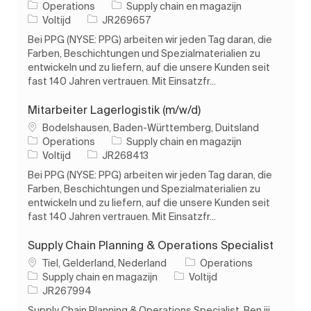
Categorie
Operations
Supply chain en magazijn
Soort baan
Taak-ID
Voltijd
JR269657
Bei PPG (NYSE: PPG) arbeiten wir jeden Tag daran, die
Farben, Beschichtungen und Spezialmaterialien zu
entwickeln und zu liefern, auf die unsere Kunden seit
fast 140 Jahren vertrauen. Mit Einsatzfr...
Mitarbeiter Lagerlogistik (m/w/d)
Plaats
Bodelshausen, Baden-Württemberg, Duitsland
Categorie
Operations
Supply chain en magazijn
Soort baan
Taak-ID
Voltijd
JR268413
Bei PPG (NYSE: PPG) arbeiten wir jeden Tag daran, die
Farben, Beschichtungen und Spezialmaterialien zu
entwickeln und zu liefern, auf die unsere Kunden seit
fast 140 Jahren vertrauen. Mit Einsatzfr...
Supply Chain Planning & Operations Specialist
Plaats
Tiel, Gelderland, Nederland
Operations
Categorie
Soort baan
Supply chain en magazijn
Voltijd
Taak-ID
JR267994
Supply Chain Planning & Operations Specialist. Ben jij