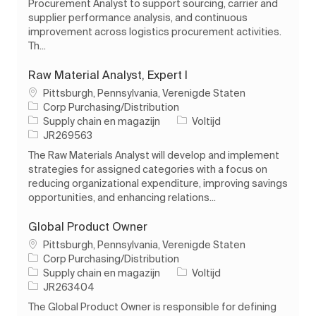
Procurement Analyst to support sourcing, carrier and
supplier performance analysis, and continuous
improvement across logistics procurement activities.
Th...
Raw Material Analyst, Expert I
Plaats
Pittsburgh, Pennsylvania, Verenigde Staten
Corp Purchasing/Distribution
Categorie
Soort baan
Supply chain en magazijn
Voltijd
Taak-ID
JR269563
The Raw Materials Analyst will develop and implement
strategies for assigned categories with a focus on
reducing organizational expenditure, improving savings
opportunities, and enhancing relations...
Global Product Owner
Plaats
Pittsburgh, Pennsylvania, Verenigde Staten
Corp Purchasing/Distribution
Categorie
Soort baan
Supply chain en magazijn
Voltijd
Taak-ID
JR263404
The Global Product Owner is responsible for defining