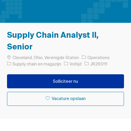
Supply Chain Analyst II,
Senior
Plaats
Cleveland, Ohio, Verenigde Staten
Operations
Categorie
Soort baan
Taak-ID
Supply chain en magazijn
Voltijd
JR265111
Solliciteer nu
Vacature opslaan