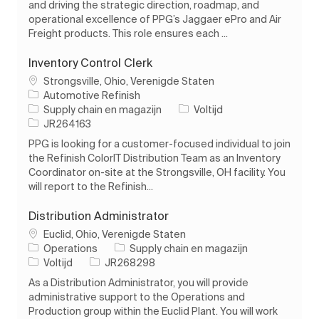
and driving the strategic direction, roadmap, and
operational excellence of PPG’s Jaggaer ePro and Air
Freight products. This role ensures each ...
Inventory Control Clerk
Plaats
Strongsville, Ohio, Verenigde Staten
Automotive Refinish
Categorie
Soort baan
Supply chain en magazijn
Voltijd
Taak-ID
JR264163
PPG is looking for a customer-focused individual to join
the Refinish ColorIT Distribution Team as an Inventory
Coordinator on-site at the Strongsville, OH facility. You
will report to the Refinish...
Distribution Administrator
Plaats
Euclid, Ohio, Verenigde Staten
Categorie
Operations
Supply chain en magazijn
Soort baan
Taak-ID
Voltijd
JR268298
As a Distribution Administrator, you will provide
administrative support to the Operations and
Production group within the Euclid Plant. You will work