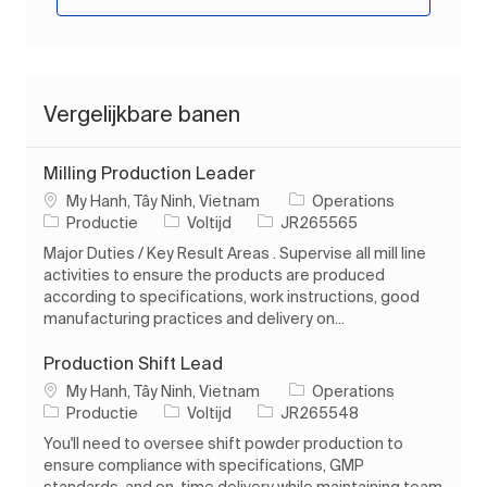
Vergelijkbare banen
Milling Production Leader
Plaats
My Hanh, Tây Ninh, Vietnam
Operations
Categorie
Soort baan
Taak-ID
Productie
Voltijd
JR265565
Major Duties / Key Result Areas . Supervise all mill line
activities to ensure the products are produced
according to specifications, work instructions, good
manufacturing practices and delivery on...
Production Shift Lead
Plaats
My Hanh, Tây Ninh, Vietnam
Operations
Categorie
Soort baan
Taak-ID
Productie
Voltijd
JR265548
You'll need to oversee shift powder production to
ensure compliance with specifications, GMP
standards, and on-time delivery while maintaining team