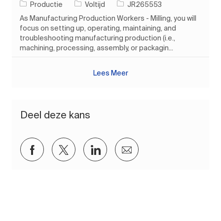
Categorie
Soort baan
Taak-ID
Productie
Voltijd
JR265553
As Manufacturing Production Workers - Milling, you will
focus on setting up, operating, maintaining, and
troubleshooting manufacturing production (i.e.,
machining, processing, assembly, or packagin...
Lees Meer
Deel deze kans
Delen via Facebook
Delen via twitter
Delen via LinkedIn
Delen via e-mail