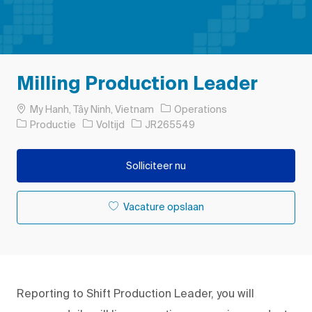
Milling Production Leader
Plaats
My Hanh, Tây Ninh, Vietnam
Operations
Categorie
Soort baan
Taak-ID
Productie
Voltijd
JR265549
Solliciteer nu
Vacature opslaan
Reporting to Shift Production Leader, you will