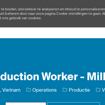
e bieden, siteverkeer te analyseren en inhoud te personaliseren
nt beheren door naar onze pagina Cookie-instellingen te gaan. A
t ons gebruik van cookies.
Skip to main content
duction Worker - Mil
Categorie
Soo
, Vietnam
Operations
Productie
Vo