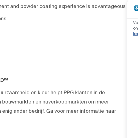
nment and powder coating experience is advantageous
ons
Vo
o
ka
LD™
duurzaamheid en kleur helpt PPG klanten in de
 en bouwmarkten en naverkoopmarkten om meer
enig ander bedrijf. Ga voor meer informatie naar