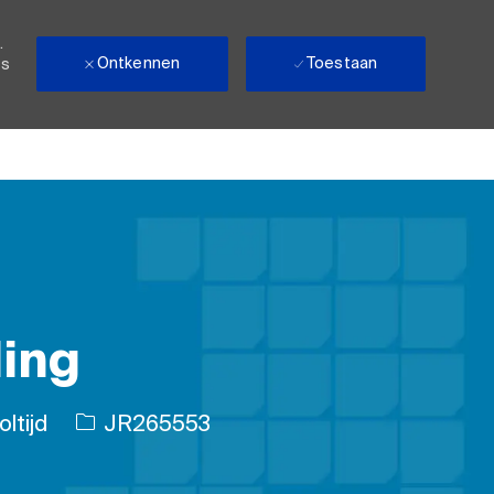
.
Ontkennen
Toestaan
ls
ling
rt baan
Taak-ID
ltijd
JR265553