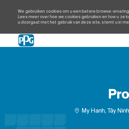
We gebruiken cookies om u een betere browse-ervaring t
Lees meer over hoe we cookies gebruiken en hoe u ze ku
u doorgaat met het gebruik van deze site, stemt u in me
-
Pro
Plaats
My Hanh, Tây Ninh