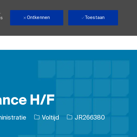
.
Ontkennen
Toestaan
ls
ance H/F
Soort baan
Taak-ID
nistratie
Voltijd
JR266380