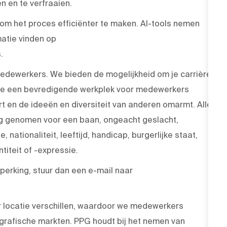
 en te verfraaien.
 om het proces efficiënter te maken. AI-tools nemen
atie vinden op
.
medewerkers. We bieden de mogelijkheid om je carrière
 die een bevredigende werkplek voor medewerkers
rt en de ideeën en diversiteit van anderen omarmt. Alle
ng genomen voor een baan, ongeacht geslacht,
, nationaliteit, leeftijd, handicap, burgerlijke staat,
iteit of -expressie.
erking, stuur dan een e-mail naar
r locatie verschillen, waardoor we medewerkers
grafische markten. PPG houdt bij het nemen van