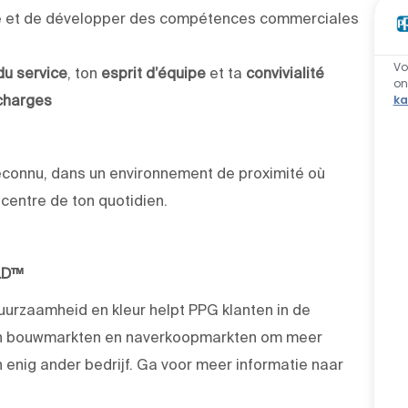
ndre et de développer des compétences commerciales
Vo
du service
, ton
esprit d’équipe
et ta
convivialité
o
 charges
ka
econnu, dans un environnement de proximité où
u centre de ton quotidien.
LD™
duurzaamheid en kleur helpt PPG klanten in de
 en bouwmarkten en naverkoopmarkten om meer
enig ander bedrijf. Ga voor meer informatie naar