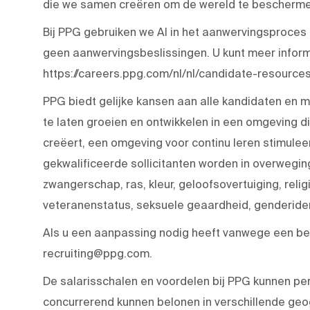
die we samen creëren om de wereld te beschermen
Bij PPG gebruiken we AI in het aanwervingsproces
geen aanwervingsbeslissingen. U kunt meer inform
https://careers.ppg.com/nl/nl/candidate-resources
PPG biedt gelijke kansen aan alle kandidaten en 
te laten groeien en ontwikkelen in een omgeving
creëert, een omgeving voor continu leren stimulee
gekwalificeerde sollicitanten worden in overwegi
zwangerschap, ras, kleur, geloofsovertuiging, religie
veteranenstatus, seksuele geaardheid, genderident
Als u een aanpassing nodig heeft vanwege een bep
recruiting@ppg.com.
De salarisschalen en voordelen bij PPG kunnen pe
concurrerend kunnen belonen in verschillende geo