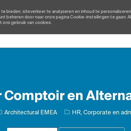
e bieden, siteverkeer te analyseren en inhoud te personaliseren
nt beheren door naar onze pagina Cookie-instellingen te gaan. A
t ons gebruik van cookies.
Skip to main content
 Comptoir en Altern
Categorie
Architectural EMEA
HR, Corporate en admi