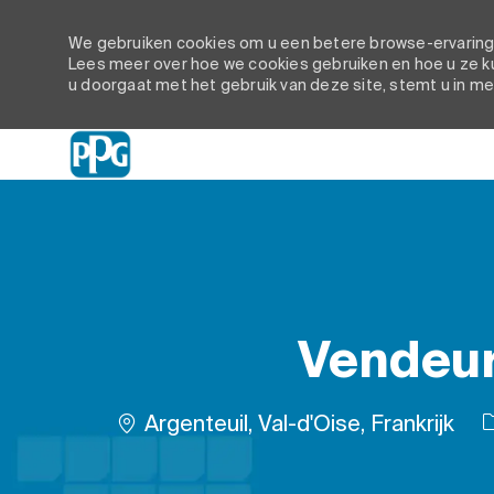
We gebruiken cookies om u een betere browse-ervaring t
Lees meer over hoe we cookies gebruiken en hoe u ze ku
u doorgaat met het gebruik van deze site, stemt u in me
-
Vendeur
Plaats
Argenteuil, Val-d'Oise, Frankrijk