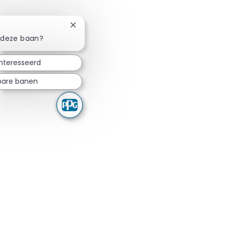
Chatbotmelding sluiten
n deze baan?
ïnteresseerd
kbare banen