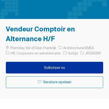
Vendeur Comptoir en
Alternance H/F
Plaats
Pierrelay, Val-d'Oise, Frankrijk
Architectural EMEA
Categorie
Soort baan
Taak-ID
HR, Corporate en administratie
Voltijd
JR266381
Solliciteer nu
Vacature opslaan