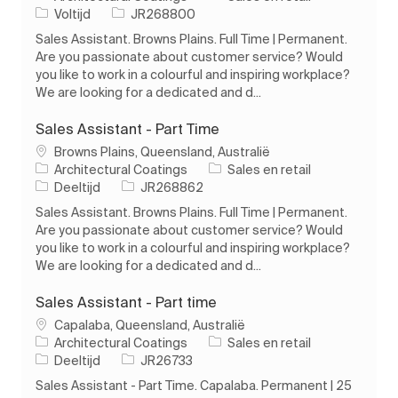
Soort baan
Taak-ID
Voltijd
JR268800
Sales Assistant. Browns Plains. Full Time | Permanent.
Are you passionate about customer service? Would
you like to work in a colourful and inspiring workplace?
We are looking for a dedicated and d...
Sales Assistant - Part Time
Plaats
Browns Plains, Queensland, Australië
Categorie
Architectural Coatings
Sales en retail
Soort baan
Taak-ID
Deeltijd
JR268862
Sales Assistant. Browns Plains. Full Time | Permanent.
Are you passionate about customer service? Would
you like to work in a colourful and inspiring workplace?
We are looking for a dedicated and d...
Sales Assistant - Part time
Plaats
Capalaba, Queensland, Australië
Categorie
Architectural Coatings
Sales en retail
Soort baan
Taak-ID
Deeltijd
JR26733
Sales Assistant - Part Time. Capalaba. Permanent | 25