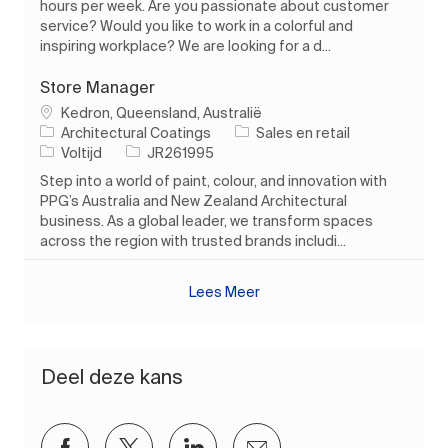
hours per week. Are you passionate about customer
service? Would you like to work in a colorful and
inspiring workplace? We are looking for a d...
Store Manager
Plaats
Kedron, Queensland, Australië
Categorie
Architectural Coatings
Sales en retail
Soort baan
Taak-ID
Voltijd
JR261995
Step into a world of paint, colour, and innovation with
PPG’s Australia and New Zealand Architectural
business. As a global leader, we transform spaces
across the region with trusted brands includi...
Lees Meer
Deel deze kans
Delen via Facebook
Delen via twitter
Delen via LinkedIn
Delen via e-mail