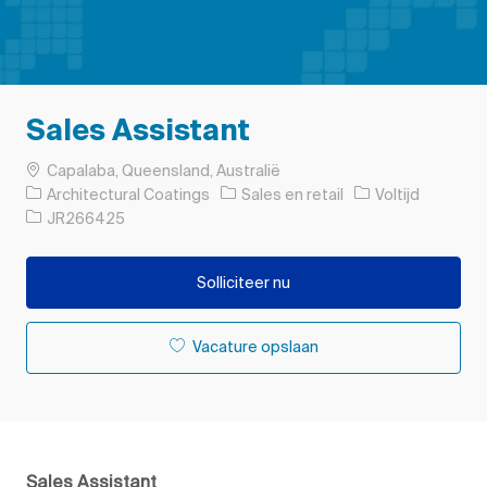
Sales Assistant
Plaats
Capalaba, Queensland, Australië
Categorie
Soort baan
Architectural Coatings
Sales en retail
Voltijd
Taak-ID
JR266425
Solliciteer nu
Vacature opslaan
Sales Assistant