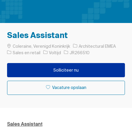
Sales Assistant
Plaats
Coleraine, Verenigd Koninkrijk
Architectural EMEA
Categorie
Soort baan
Taak-ID
Sales en retail
Voltijd
JR266510
Solliciteer nu
Vacature opslaan
Sales Assistant