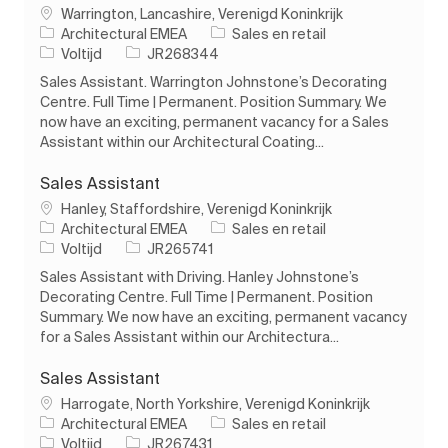
Plaats
Warrington, Lancashire, Verenigd Koninkrijk
Categorie
Architectural EMEA
Sales en retail
Soort baan
Taak-ID
Voltijd
JR268344
Sales Assistant. Warrington Johnstone’s Decorating
Centre. Full Time | Permanent. Position Summary. We
now have an exciting, permanent vacancy for a Sales
Assistant within our Architectural Coating...
Sales Assistant
Plaats
Hanley, Staffordshire, Verenigd Koninkrijk
Categorie
Architectural EMEA
Sales en retail
Soort baan
Taak-ID
Voltijd
JR265741
Sales Assistant with Driving. Hanley Johnstone’s
Decorating Centre. Full Time | Permanent. Position
Summary. We now have an exciting, permanent vacancy
for a Sales Assistant within our Architectura...
Sales Assistant
Plaats
Harrogate, North Yorkshire, Verenigd Koninkrijk
Categorie
Architectural EMEA
Sales en retail
Soort baan
Taak-ID
Voltijd
JR267431