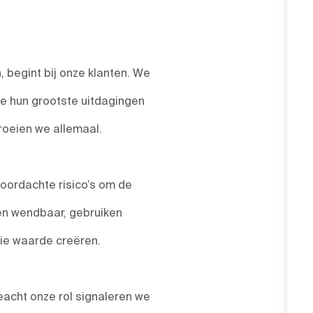
 begint bij onze klanten. We
we hun grootste uitdagingen
roeien we allemaal.
ordachte risico’s om de
 en wendbaar, gebruiken
die waarde creëren.
acht onze rol signaleren we