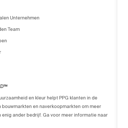
onalen Unternehmen
nden Team
ben
r
LD™
duurzaamheid en kleur helpt PPG klanten in de
 en bouwmarkten en naverkoopmarkten om meer
enig ander bedrijf. Ga voor meer informatie naar