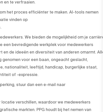
 en te verfraaien.
 om het proces efficiënter te maken. AI-tools nemen
atie vinden op
.
medewerkers. We bieden de mogelijkheid om je carrière
 die een bevredigende werkplek voor medewerkers
rt en de ideeën en diversiteit van anderen omarmt. Alle
ng genomen voor een baan, ongeacht geslacht,
, nationaliteit, leeftijd, handicap, burgerlijke staat,
iteit of -expressie.
erking, stuur dan een e-mail naar
r locatie verschillen, waardoor we medewerkers
grafische markten. PPG houdt bij het nemen van