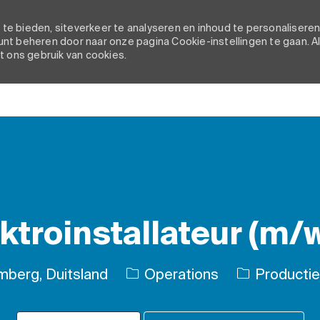
e bieden, siteverkeer te analyseren en inhoud te personaliseren
nt beheren door naar onze pagina Cookie-instellingen te gaan. A
t ons gebruik van cookies.
Skip to main content
ktroinstallateur (m/
Categorie
mberg, Duitsland
Operations
Productie