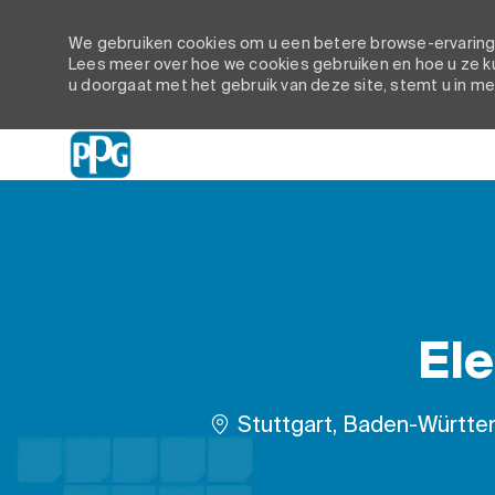
We gebruiken cookies om u een betere browse-ervaring t
Lees meer over hoe we cookies gebruiken en hoe u ze ku
u doorgaat met het gebruik van deze site, stemt u in me
-
Ele
Plaats
Stuttgart, Baden-Württe