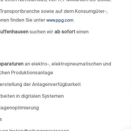
nd Transportbranche sowie auf dem Konsumgüter-,
onen finden Sie unter
www.ppg.com
Zuffenhausen
suchen wir
ab sofort
einen
eparaturen
an elektro-, elektro­pneumatischen und
chen Produktionsanlage
erstellung der Anlagenverfügbarkeit
beiten in digitalen Systemen
lagenoptimierung
n
von Instandhaltungsprozessen