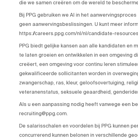
die we samen creëren om de wereld te beschermen
Bij PPG gebruiken we AI in het aanwervingsproces
geen aanwervingsbeslissingen. U kunt meer inform
https://careers.ppg.com/nl/nl/candidate-resources
PPG biedt gelijke kansen aan alle kandidaten en 
te laten groeien en ontwikkelen in een omgeving
creëert, een omgeving voor continu leren stimulee
gekwalificeerde sollicitanten worden in overwegi
zwangerschap, ras, kleur, geloofsovertuiging, religie
veteranenstatus, seksuele geaardheid, genderident
Als u een aanpassing nodig heeft vanwege een bep
recruiting@ppg.com.
De salarisschalen en voordelen bij PPG kunnen pe
concurrerend kunnen belonen in verschillende geo