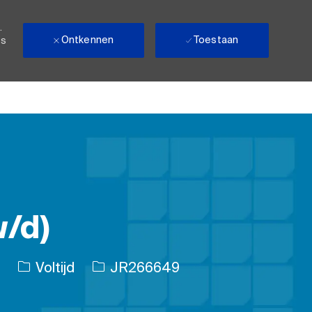
.
Ontkennen
Toestaan
ls
w/d)
Soort baan
Taak-ID
Voltijd
JR266649