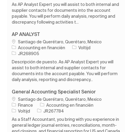
As AP Analyst Expert you will assist to both internal and
supplier contacts for documents into the account
payable. You will perform daily analysis, reporting and
discrepancy following activities t...
AP ANALYST
Plaats
Santiago de Querétaro, Querétaro, Mexico
Categorie
Soort baan
Accounting en financiën
Voltijd
Taak-ID
JR268905
Descripción de puesto. As AP Analyst Expert you will
assist to both internal and supplier contacts for
documents into the account payable. You will perform
daily analysis, reporting and discrepancy...
General Accounting Specialist Senior
Plaats
Santiago de Querétaro, Querétaro, Mexico
Categorie
Finance
Accounting en financiën
Soort baan
Taak-ID
Voltijd
JR267784
As a Staff Accountant, you bring with you experience in
general ledger journal entries, reconciliations, month-
end closings, and financial reporting for US and Canada