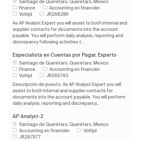
Plaats
Santiago de Querétaro, Querétaro, Mexico
Categorie
Finance
Accounting en financiën
Soort baan
Taak-ID
Voltijd
JR268286
As AP Analyst Expert you will assist to both internal and
supplier contacts for documents into the account
payable. You will perform daily analysis, reporting and
discrepancy following activities t...
Especialista en Cuentas por Pagar, Experto
Plaats
Santiago de Querétaro, Querétaro, Mexico
Categorie
Finance
Accounting en financiën
Soort baan
Taak-ID
Voltijd
JR265740
Descripción de puesto. As AP Analyst Expert you will
assist to both internal and supplier contacts for
documents into the account payable. You will perform
daily analysis, reporting and discrepancy...
AP Analyst-2
Plaats
Santiago de Querétaro, Querétaro, Mexico
Categorie
Soort baan
Accounting en financiën
Voltijd
Taak-ID
JR267977