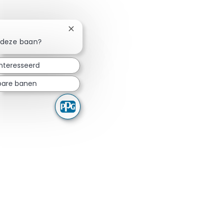
Chatbotmelding sluiten
n deze baan?
ïnteresseerd
kbare banen