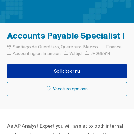
Accounts Payable Specialist I
Plaats
Santiago de Querétaro, Querétaro, Mexico
Finance
Categorie
Soort baan
Taak-ID
Accounting en financiën
Voltijd
JR266814
Solliciteer nu
Vacature opslaan
As AP Analyst Expert you will assist to both internal