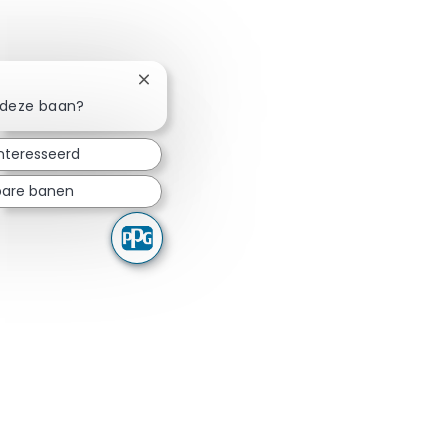
Chatbotmelding sluiten
n deze baan?
ïnteresseerd
kbare banen