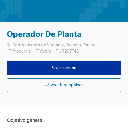
Operador De Planta
Plaats
Corregimiento de Veracruz, Panama, Panama
Categorie
Soort baan
Taak-ID
Productie
Voltijd
JR267748
Solliciteer nu
Vacature opslaan
Objetivo general: