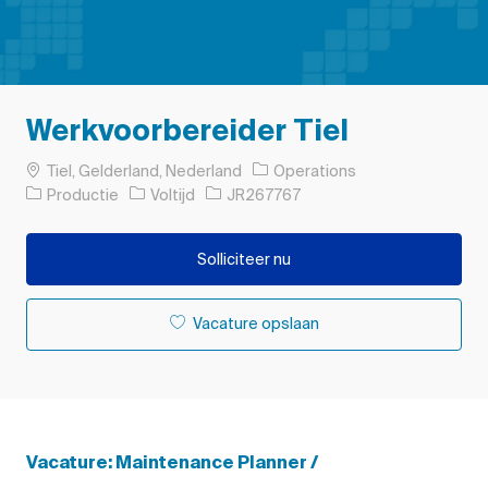
Werkvoorbereider Tiel
Plaats
Tiel, Gelderland, Nederland
Operations
Categorie
Soort baan
Taak-ID
Productie
Voltijd
JR267767
Solliciteer nu
Vacature opslaan
Vacature: Maintenance Planner /