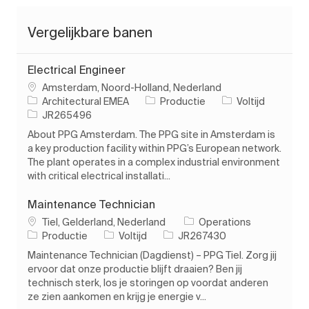
Vergelijkbare banen
Electrical Engineer
Plaats
Amsterdam, Noord-Holland, Nederland
Categorie
Soort baan
Architectural EMEA
Productie
Voltijd
Taak-ID
JR265496
About PPG Amsterdam. The PPG site in Amsterdam is
a key production facility within PPG’s European network.
The plant operates in a complex industrial environment
with critical electrical installati...
Maintenance Technician
Plaats
Tiel, Gelderland, Nederland
Operations
Categorie
Soort baan
Taak-ID
Productie
Voltijd
JR267430
Maintenance Technician (Dagdienst) – PPG Tiel. Zorg jij
ervoor dat onze productie blijft draaien? Ben jij
technisch sterk, los je storingen op voordat anderen
ze zien aankomen en krijg je energie v...