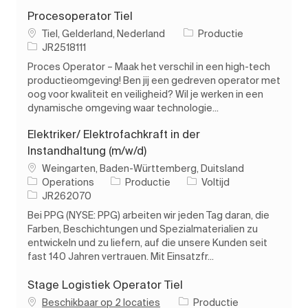
Procesoperator Tiel
Plaats
Categorie
Tiel, Gelderland, Nederland
Productie
Taak-ID
JR2518111
Proces Operator – Maak het verschil in een high-tech
productieomgeving! Ben jij een gedreven operator met
oog voor kwaliteit en veiligheid? Wil je werken in een
dynamische omgeving waar technologie...
Elektriker/ Elektrofachkraft in der
Instandhaltung (m/w/d)
Plaats
Weingarten, Baden-Württemberg, Duitsland
Categorie
Soort baan
Operations
Productie
Voltijd
Taak-ID
JR262070
Bei PPG (NYSE: PPG) arbeiten wir jeden Tag daran, die
Farben, Beschichtungen und Spezialmaterialien zu
entwickeln und zu liefern, auf die unsere Kunden seit
fast 140 Jahren vertrauen. Mit Einsatzfr...
Stage Logistiek Operator Tiel
Categorie
Beschikbaar op 2 locaties
Productie