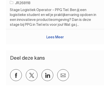
Taak-ID
JR268118
Stage Logistiek Operator – PPG Tiel. Ben jij een
logistieke student en wil je praktijkervaring opdoen in
een innovatieve productieomgeving? Dan is deze
stage bij PPG in Tiel iets voor jou! Wat ga j...
Lees Meer
Deel deze kans
Delen via Facebook
Delen via twitter
Delen via LinkedIn
Delen via e-mail