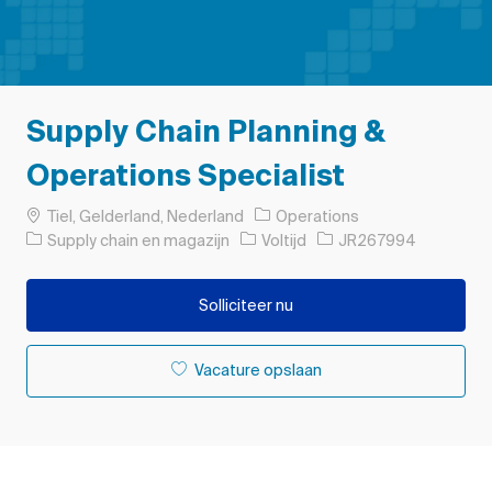
Supply Chain Planning &
Operations Specialist
Plaats
Tiel, Gelderland, Nederland
Operations
Categorie
Soort baan
Taak-ID
Supply chain en magazijn
Voltijd
JR267994
Solliciteer nu
Vacature opslaan