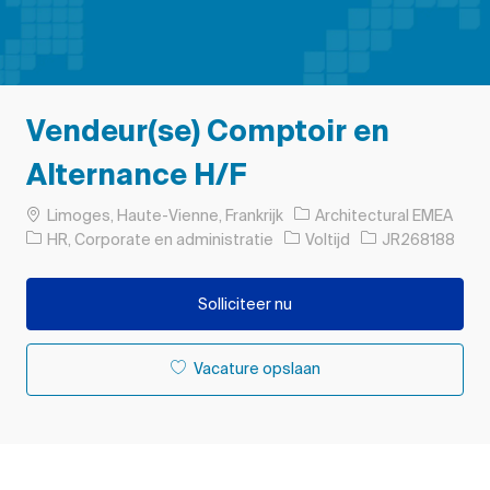
Vendeur(se) Comptoir en
Alternance H/F
Plaats
Limoges, Haute-Vienne, Frankrijk
Architectural EMEA
Categorie
Soort baan
Taak-ID
HR, Corporate en administratie
Voltijd
JR268188
Solliciteer nu
Vacature opslaan