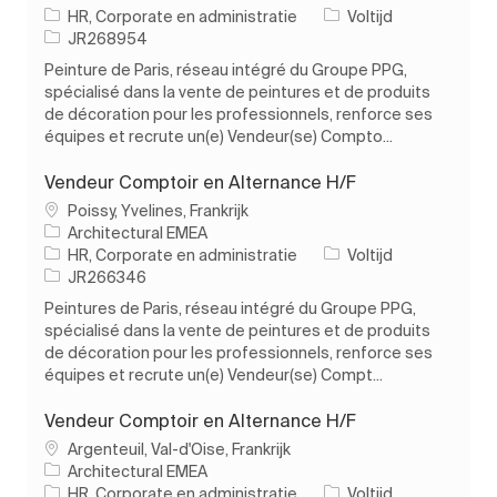
Categorie
Soort baan
HR, Corporate en administratie
Voltijd
Taak-ID
JR268954
Peinture de Paris, réseau intégré du Groupe PPG,
spécialisé dans la vente de peintures et de produits
de décoration pour les professionnels, renforce ses
équipes et recrute un(e) Vendeur(se) Compto...
Vendeur Comptoir en Alternance H/F
Plaats
Poissy, Yvelines, Frankrijk
Architectural EMEA
Categorie
Soort baan
HR, Corporate en administratie
Voltijd
Taak-ID
JR266346
Peintures de Paris, réseau intégré du Groupe PPG,
spécialisé dans la vente de peintures et de produits
de décoration pour les professionnels, renforce ses
équipes et recrute un(e) Vendeur(se) Compt...
Vendeur Comptoir en Alternance H/F
Plaats
Argenteuil, Val-d'Oise, Frankrijk
Architectural EMEA
Categorie
Soort baan
HR, Corporate en administratie
Voltijd