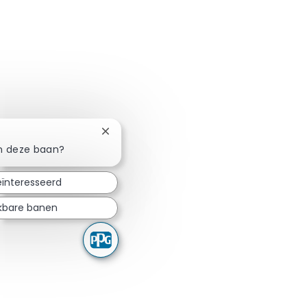
Chatbotmelding sluiten
in deze baan?
eïnteresseerd
jkbare banen