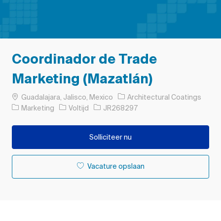
Coordinador de Trade
Marketing (Mazatlán)
Plaats
Guadalajara, Jalisco, Mexico
Architectural Coatings
Categorie
Soort baan
Taak-ID
Marketing
Voltijd
JR268297
Solliciteer nu
Vacature opslaan