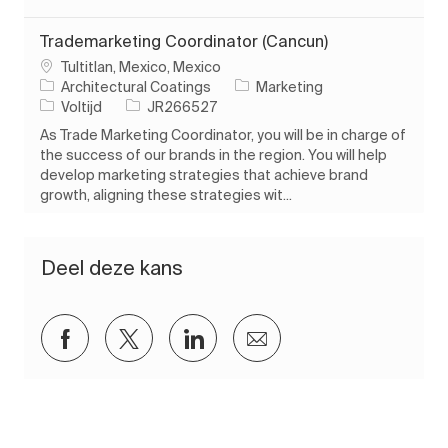
Trademarketing Coordinator (Cancun)
Plaats
Tultitlan, Mexico, Mexico
Categorie
Architectural Coatings
Marketing
Soort baan
Taak-ID
Voltijd
JR266527
As Trade Marketing Coordinator, you will be in charge of
the success of our brands in the region. You will help
develop marketing strategies that achieve brand
growth, aligning these strategies wit...
Deel deze kans
Delen via Facebook
Delen via twitter
Delen via LinkedIn
Delen via e-mail