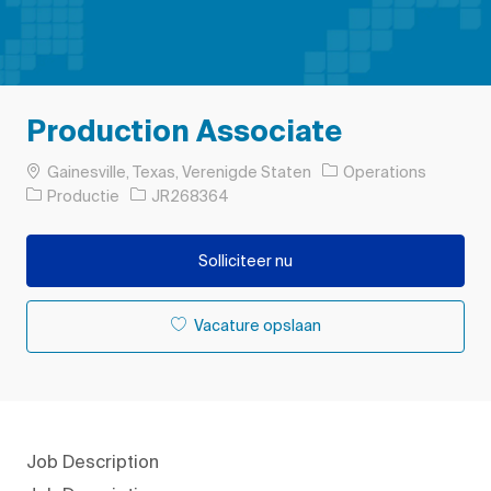
Production Associate
Plaats
Gainesville, Texas, Verenigde Staten
Operations
Categorie
Taak-ID
Productie
JR268364
Solliciteer nu
Vacature opslaan
Job Description