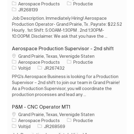
Categorie
Aerospace Products
Productie
Taak-ID
JR268139
Job Description. Immediately Hiring! Aerospace
Production Operator- Grand Prairie, Tx . Payrate: $22.52
Hourly . 1st Shift: 5:00AM-1:30PM . 2nd 1:30PM-
10:00PM. Disclaimer. We ask that you have the ...
Aerospace Production Supervisor - 2nd shift
Plaats
Grand Prairie, Texas, Verenigde Staten
Categorie
Aerospace Products
Productie
Soort baan
Taak-ID
Voltijd
JR267432
PPG's Aerospace Business is looking for a Production
Supervisor – 2nd shift to join our team in Grand Prairie!
As a Production Supervisor, you will coordinate the
production processes and lead any ...
P&M - CNC Operator MT1
Plaats
Grand Prairie, Texas, Verenigde Staten
Categorie
Aerospace Products
Productie
Soort baan
Taak-ID
Voltijd
JR268569