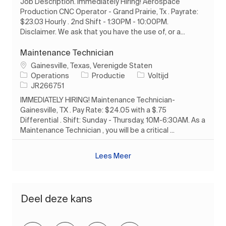
Job Description. Immediately Hiring! Aerospace
Production CNC Operator - Grand Prairie, Tx . Payrate:
$23.03 Hourly . 2nd Shift - 1:30PM - 10:00PM.
Disclaimer. We ask that you have the use of, or a...
Maintenance Technician
Plaats
Gainesville, Texas, Verenigde Staten
Categorie
Soort baan
Operations
Productie
Voltijd
Taak-ID
JR266751
IMMEDIATELY HIRING! Maintenance Technician-
Gainesville, TX . Pay Rate: $24.05 with a $.75
Differential . Shift: Sunday - Thursday, 10M-6:30AM. As a
Maintenance Technician , you will be a critical ...
Lees Meer
Deel deze kans