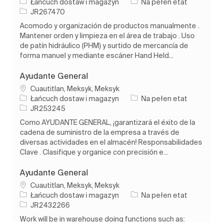
Kategoria
Rodzaj pracy
Łańcuch dostaw i magazyn
Na pełen etat
Identyfikator zadania
JR267470
Acomodo y organización de productos manualmente .
Mantener orden y limpieza en el área de trabajo . Uso
de patín hidráulico (PHM) y surtido de mercancía de
forma manuel y mediante escáner Hand Held...
Ayudante General
Lokalizacja
Cuautitlan, Meksyk, Meksyk
Kategoria
Rodzaj pracy
Łańcuch dostaw i magazyn
Na pełen etat
Identyfikator zadania
JR253245
Como AYUDANTE GENERAL, ¡garantizará el éxito de la
cadena de suministro de la empresa a través de
diversas actividades en el almacén! Responsabilidades
Clave . Clasifique y organice con precisión e...
Ayudante General
Lokalizacja
Cuautitlan, Meksyk, Meksyk
Kategoria
Rodzaj pracy
Łańcuch dostaw i magazyn
Na pełen etat
Identyfikator zadania
JR2432266
Work will be in warehouse doing functions such as: