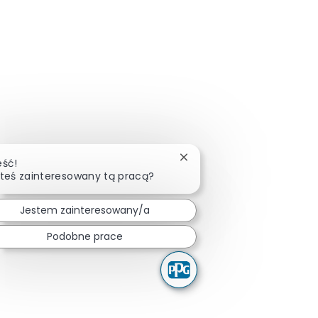
Zamknij powiadomienie ch
eść!
teś zainteresowany tą pracą?
Jestem zainteresowany/a
Podobne prace