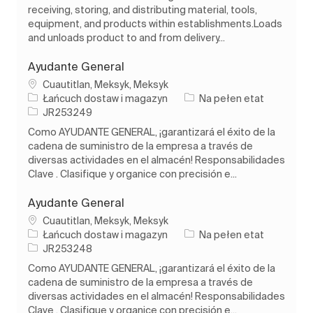
receiving, storing, and distributing material, tools,
equipment, and products within establishments.Loads
and unloads product to and from delivery...
Ayudante General
Lokalizacja
Cuautitlan, Meksyk, Meksyk
Kategoria
Rodzaj pracy
Łańcuch dostaw i magazyn
Na pełen etat
Identyfikator zadania
JR253249
Como AYUDANTE GENERAL, ¡garantizará el éxito de la
cadena de suministro de la empresa a través de
diversas actividades en el almacén! Responsabilidades
Clave . Clasifique y organice con precisión e...
Ayudante General
Lokalizacja
Cuautitlan, Meksyk, Meksyk
Kategoria
Rodzaj pracy
Łańcuch dostaw i magazyn
Na pełen etat
Identyfikator zadania
JR253248
Como AYUDANTE GENERAL, ¡garantizará el éxito de la
cadena de suministro de la empresa a través de
diversas actividades en el almacén! Responsabilidades
Clave . Clasifique y organice con precisión e...