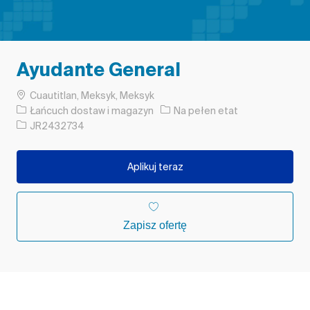
Ayudante General
Lokalizacja
Cuautitlan, Meksyk, Meksyk
Kategoria
Rodzaj pracy
Łańcuch dostaw i magazyn
Na pełen etat
Identyfikator zadania
JR2432734
Aplikuj teraz
Zapisz ofertę