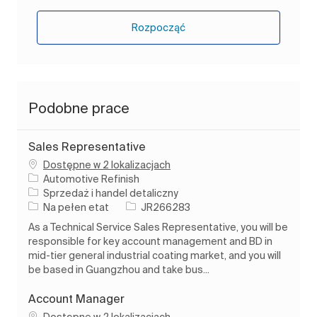
Rozpocząć
Podobne prace
Sales Representative
Dostępne w 2 lokalizacjach
Automotive Refinish
Kategoria
Sprzedaż i handel detaliczny
Rodzaj pracy
Identyfikator zadania
Na pełen etat
JR266283
As a Technical Service Sales Representative, you will be
responsible for key account management and BD in
mid-tier general industrial coating market, and you will
be based in Guangzhou and take bus...
Account Manager