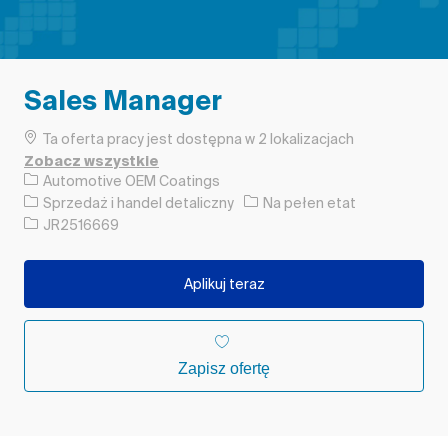
Sales Manager
Ta oferta pracy jest dostępna w 2 lokalizacjach
Zobacz wszystkie
Automotive OEM Coatings
Kategoria
Rodzaj pracy
Sprzedaż i handel detaliczny
Na pełen etat
Identyfikator zadania
JR2516669
Aplikuj teraz
Zapisz ofertę