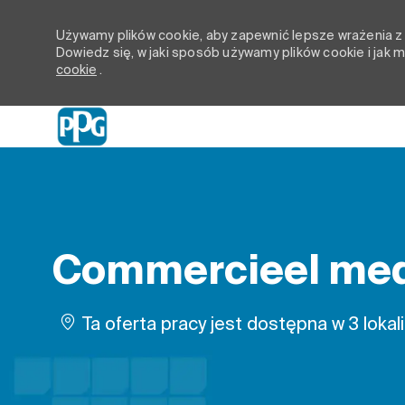
Używamy plików cookie, aby zapewnić lepsze wrażenia z p
Dowiedz się, w jaki sposób używamy plików cookie i jak
cookie
.
-
Commercieel med
Ta oferta pracy jest dostępna w 3 lokal