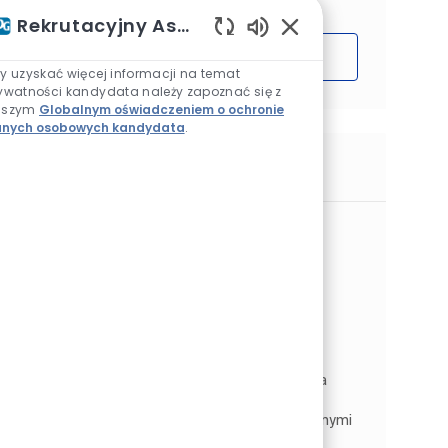
Rekrutacyjny Asystent AI
Włączone dźwięki ch
Rozpocząć
y uzyskać więcej informacji na temat
ywatności kandydata należy zapoznać się z
aszym
Globalnym oświadczeniem o ochronie
nych osobowych kandydata
.
Podobne prace
Doradca Techniczno – Handlowy ds.
Inwestycji (m/k)
Dostępne w 2 lokalizacjach
Architectural EMEA
Kategoria
Sprzedaż i handel detaliczny
Rodzaj pracy
Identyfikator zadania
Na pełen etat
JR266498
Poszukujemy osoby na stanowisko Doradcy
Techniczno–Handlowego ds. Inwestycji, która
będzie odpowiedzialna za rozwój sprzedaży
oraz budowanie relacji z klientami inwestycyjnymi
na powierzonym tereni...