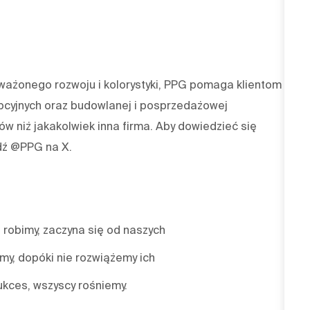
oważonego rozwoju i kolorystyki, PPG pomaga klientom z
pcyjnych oraz budowlanej i posprzedażowej
w niż jakakolwiek inna firma. Aby dowiedzieć się
dź @PPG na X.
 robimy, zaczyna się od naszych
emy, dopóki nie rozwiążemy ich
ukces, wszyscy rośniemy.