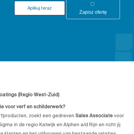
Aplikuj teraz
Zapisz ofertę
atings (Regio West-Zuid)
e voor verf en schilderwerk?
erfproducten, zoekt een gedreven
Sales Associate
voor
Sigma in de regio Katwijk en Alphen a/d Rijn en richt jij
we klanten en het uitbouwen van bestaande relaties.