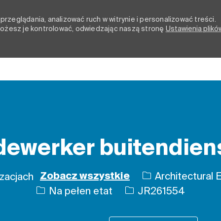
rzeglądania, analizować ruch w witrynie i personalizować treści.
 możesz je kontrolować, odwiedzając naszą stronę
Ustawienia plikó
Skip to main content
ewerker buitendiens
Architectural
izacjach
Zobacz wszystkie
Rodzaj pracy
Identyfikator zadania
Na pełen etat
JR261554