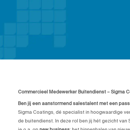
Commercieel Medewerker Buitendienst – Sigma Co
Ben jij een aanstormend salestalent met een passi
Sigma Coatings, dé specialist in hoogwaardige v
de buitendienst. In deze rol ben jij hét gezicht van 
je o.a. op
new business
: het binnenhalen van nieu