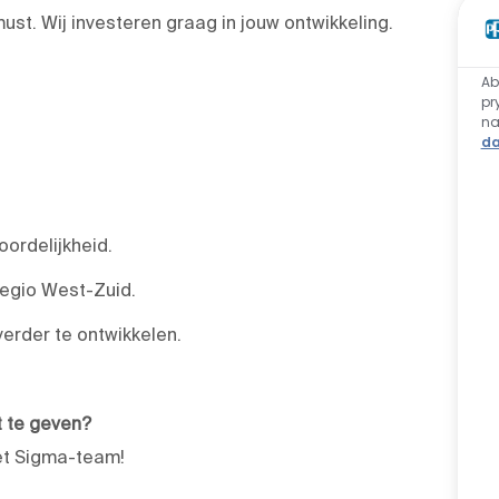
must. Wij investeren graag in jouw ontwikkeling.
Ab
pr
n
da
oordelijkheid.
Regio West-Zuid.
erder te ontwikkelen.
t te geven?
et Sigma-team!