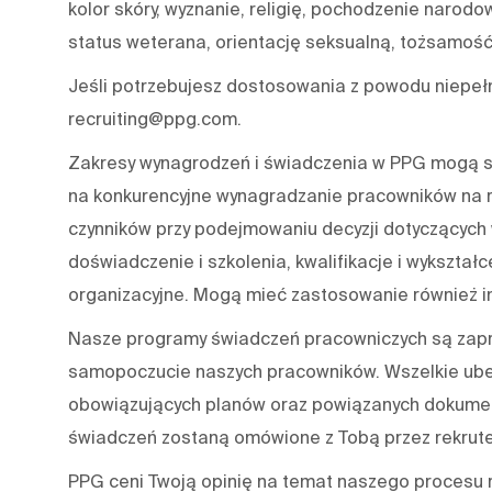
kolor skóry, wyznanie, religię, pochodzenie narodo
status weterana, orientację seksualną, tożsamość 
Jeśli potrzebujesz dostosowania z powodu niepeł
recruiting@ppg.com.
Zakresy wynagrodzeń i świadczenia w PPG mogą się
na konkurencyjne wynagradzanie pracowników na r
czynników przy podejmowaniu decyzji dotyczących 
doświadczenie i szkolenia, kwalifikacje i wykształce
organizacyjne. Mogą mieć zastosowanie również in
Nasze programy świadczeń pracowniczych są zapro
samopoczucie naszych pracowników. Wszelkie ube
obowiązujących planów oraz powiązanych dokument
świadczeń zostaną omówione z Tobą przez rekrute
PPG ceni Twoją opinię na temat naszego procesu