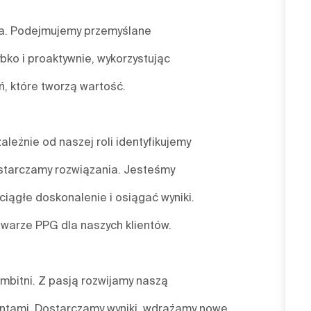
nia. Podejmujemy przemyślane
bko i proaktywnie, wykorzystując
, które tworzą wartość.
leżnie od naszej roli identyfikujemy
starczamy rozwiązania. Jesteśmy
ciągłe doskonalenie i osiągać wyniki.
twarze PPG dla naszych klientów.
mbitni. Z pasją rozwijamy naszą
ientami. Dostarczamy wyniki, wdrażamy nowe