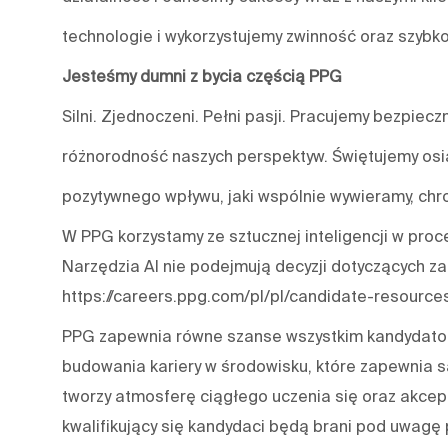
technologie i wykorzystujemy zwinność oraz szybko
Jesteśmy dumni z bycia częścią PPG
Silni. Zjednoczeni. Pełni pasji. Pracujemy bezpiecz
różnorodność naszych perspektyw. Świętujemy osią
pozytywnego wpływu, jaki wspólnie wywieramy, chro
W PPG korzystamy ze sztucznej inteligencji w proce
Narzędzia AI nie podejmują decyzji dotyczących za
https://careers.ppg.com/pl/pl/candidate-resource
PPG zapewnia równe szanse wszystkim kandydatom
budowania kariery w środowisku, które zapewnia s
tworzy atmosferę ciągłego uczenia się oraz akcep
kwalifikujący się kandydaci będą brani pod uwagę p