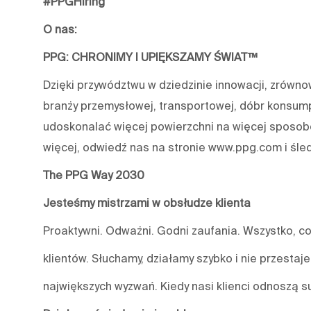
#PPGHiring
O nas:
PPG: CHRONIMY I UPIĘKSZAMY ŚWIAT™
Dzięki przywództwu w dziedzinie innowacji, zrówn
branży przemysłowej, transportowej, dóbr konsum
udoskonalać więcej powierzchni na więcej sposobó
więcej, odwiedź nas na stronie www.ppg.com i śle
The PPG Way 2030
Jesteśmy mistrzami w obsłudze klienta
Proaktywni. Odważni. Godni zaufania. Wszystko, co
klientów. Słuchamy, działamy szybko i nie przestaj
największych wyzwań. Kiedy nasi klienci odnoszą s