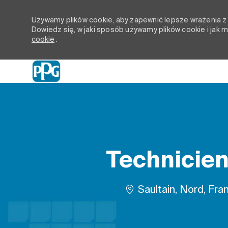
Używamy plików cookie, aby zapewnić lepsze wrażenia z p
Dowiedz się, w jaki sposób używamy plików cookie i jak
cookie
.
-
Technicien
Lokalizacja
Saultain, Nord, Fra