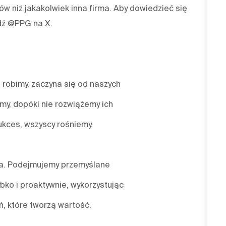
w niż jakakolwiek inna firma. Aby dowiedzieć się
dź @PPG na X.
 robimy, zaczyna się od naszych
emy, dopóki nie rozwiążemy ich
ukces, wszyscy rośniemy.
nia. Podejmujemy przemyślane
bko i proaktywnie, wykorzystując
, które tworzą wartość.