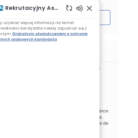
Rekrutacyjny Asystent AI
Włączone dźwięki ch
Rozpocząć
y uzyskać więcej informacji na temat
ywatności kandydata należy zapoznać się z
aszym
Globalnym oświadczeniem o ochronie
nych osobowych kandydata
.
Podobne prace
Technicien de Maintenance Industrielle
H/F
Lokalizacja
Barlin, Pas-de-Calais, Francja
Kategoria
Architectural EMEA
Produkcja
Rodzaj pracy
Identyfikator zadania
Na pełen etat
JR269732
Au sein de notre site de production de Ruitz,
nous recherchons un Technicien de Maintenance
Industrielle H/F pour assurer la disponibilité, la
fiabilité et l'optimisation de nos équipements de
fabr...