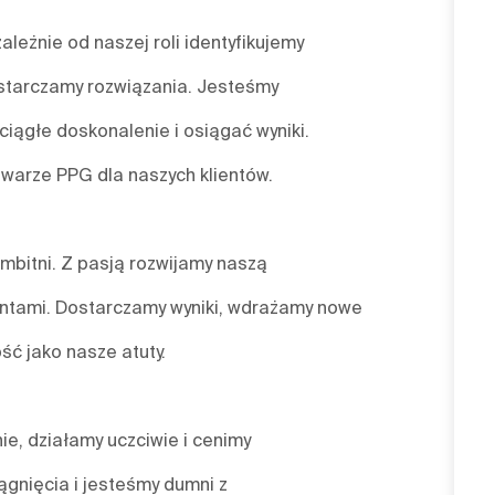
leżnie od naszej roli identyfikujemy
starczamy rozwiązania. Jesteśmy
ciągłe doskonalenie i osiągać wyniki.
twarze PPG dla naszych klientów.
mbitni. Z pasją rozwijamy naszą
ientami. Dostarczamy wyniki, wdrażamy nowe
ść jako nasze atuty.
nie, działamy uczciwie i cenimy
gnięcia i jesteśmy dumni z