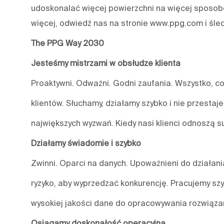
udoskonalać więcej powierzchni na więcej sposobó
więcej, odwiedź nas na stronie www.ppg.com i śle
The PPG Way 2030
Jesteśmy mistrzami w obsłudze klienta
Proaktywni. Odważni. Godni zaufania. Wszystko, co
klientów. Słuchamy, działamy szybko i nie przestaj
największych wyzwań. Kiedy nasi klienci odnoszą s
Działamy świadomie i szybko
Zwinni. Oparci na danych. Upoważnieni do działa
ryzyko, aby wyprzedzać konkurencję. Pracujemy szy
wysokiej jakości dane do opracowywania rozwiązań
Osiągamy doskonałość operacyjną