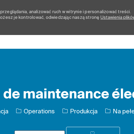
rzeglądania, analizować ruch w witrynie i personalizować treści.
 możesz je kontrolować, odwiedzając naszą stronę
Ustawienia plikó
Skip to main content
 de maintenance éle
Kategoria
Rodzaj pr
ncja
Operations
Produkcja
Na pełe