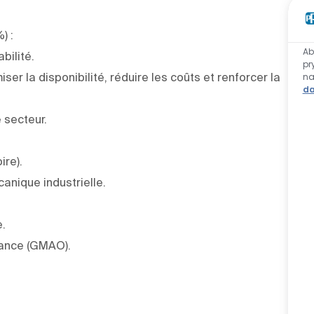
) :
Ab
bilité.
pr
r la disponibilité, réduire les coûts et renforcer la
n
da
e secteur.
ire).
canique industrielle.
e.
enance (GMAO).