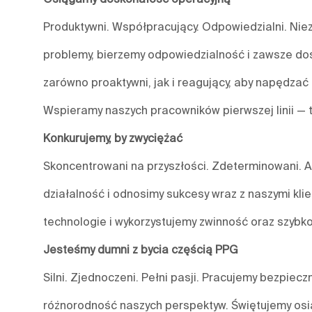
Produktywni. Współpracujący. Odpowiedzialni. Nieza
problemy, bierzemy odpowiedzialność i zawsze do
zarówno proaktywni, jak i reagujący, aby napędzać 
Wspieramy naszych pracowników pierwszej linii — 
Konkurujemy, by zwyciężać
Skoncentrowani na przyszłości. Zdeterminowani. A
działalność i odnosimy sukcesy wraz z naszymi kl
technologie i wykorzystujemy zwinność oraz szybko
Jesteśmy dumni z bycia częścią PPG
Silni. Zjednoczeni. Pełni pasji. Pracujemy bezpiecz
różnorodność naszych perspektyw. Świętujemy osią