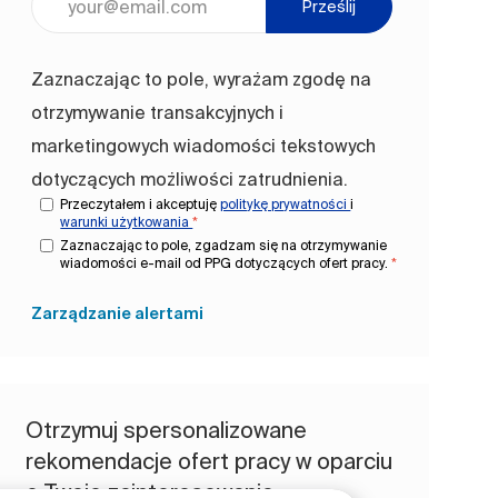
Prześlij
Zaznaczając to pole, wyrażam zgodę na
otrzymywanie transakcyjnych i
marketingowych wiadomości tekstowych
dotyczących możliwości zatrudnienia.
Przeczytałem i akceptuję
politykę prywatności
i
warunki użytkowania
*
Zaznaczając to pole, zgadzam się na otrzymywanie
wiadomości e-mail od PPG dotyczących ofert pracy.
*
Zarządzanie alertami
Otrzymuj spersonalizowane
rekomendacje ofert pracy w oparciu
o Twoje zainteresowania.