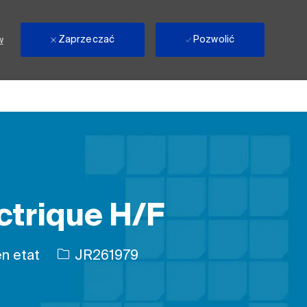
Zaprzeczać
Pozwolić
w
ctrique H/F
acy
Identyfikator zadania
n etat
JR261979