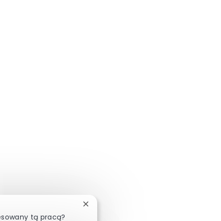
Zamknij powiadomienie chatbota
resowany tą pracą?