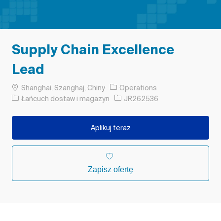
Supply Chain Excellence
Lead
Lokalizacja
Shanghai, Szanghaj, Chiny
Operations
Kategoria
Identyfikator zadania
Łańcuch dostaw i magazyn
JR262536
Aplikuj teraz
Zapisz ofertę