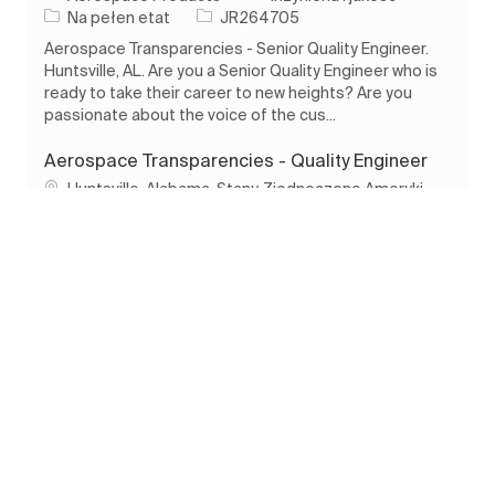
Rodzaj pracy
Identyfikator zadania
Na pełen etat
JR264705
Aerospace Transparencies - Senior Quality Engineer.
Huntsville, AL. Are you a Senior Quality Engineer who is
ready to take their career to new heights? Are you
passionate about the voice of the cus...
Aerospace Transparencies - Quality Engineer
Lokalizacja
Huntsville, Alabama, Stany Zjednoczone Ameryki
Kategoria
Aerospace Products
Inżynieria i jakość
Rodzaj pracy
Identyfikator zadania
Na pełen etat
JR267835
Aerospace Transparencies – Quality Engineer.
Huntsville, AL. Are you a Quality Engineer who is ready
to take their career to new heights? Are you
passionate about the voice of the customer and the ...
Zobacz Więcej
Udostępnij tę ofertę pracy