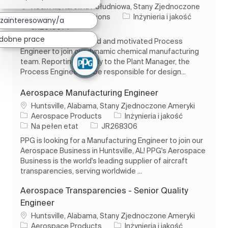
Lokalizacja
Rock Hill, Karolina Południowa, Stany Zjednoczone
Kategoria
Ameryki
Operations
Inżynieria i jakość
zainteresowany/a
Identyfikator zadania
JR2610574
dobne prace
We are seeking a skilled and motivated Process
Engineer to join our dynamic chemical manufacturing
team. Reporting directly to the Plant Manager, the
Process Engineer will be responsible for design...
Aerospace Manufacturing Engineer
Lokalizacja
Huntsville, Alabama, Stany Zjednoczone Ameryki
Kategoria
Aerospace Products
Inżynieria i jakość
Rodzaj pracy
Identyfikator zadania
Na pełen etat
JR268306
PPG is looking for a Manufacturing Engineer to join our
Aerospace Business in Huntsville, AL! PPG's Aerospace
Business is the world's leading supplier of aircraft
transparencies, serving worldwide ...
Aerospace Transparencies - Senior Quality
Engineer
Lokalizacja
Huntsville, Alabama, Stany Zjednoczone Ameryki
Kategoria
Aerospace Products
Inżynieria i jakość