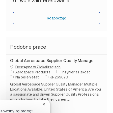
o Twoje zainteresowania.
Rozpocząć
Podobne prace
Global Aerospace Supplier Quality Manager
Dostępne w 7 lokalizacjach
Kategoria
Aerospace Products
Inżynieria i jakość
Rodzaj pracy
Identyfikator zadania
Na pełen etat
JR269670
Global Aerospace Supplier Quality Manager. Multiple
Locations Available, United States of America. Are you
a passionate and driven Supplier Quality Professional
who is looking to take their career ...
Zamknij powiadomienie chatbota
Process Engineer
resowany tą pracą?