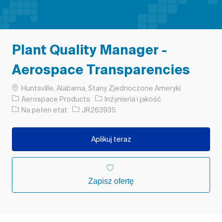
Plant Quality Manager -
Aerospace Transparencies
Lokalizacja
Huntsville, Alabama, Stany Zjednoczone Ameryki
Kategoria
Aerospace Products
Inżynieria i jakość
Rodzaj pracy
Identyfikator zadania
Na pełen etat
JR263935
Aplikuj teraz
Zapisz ofertę