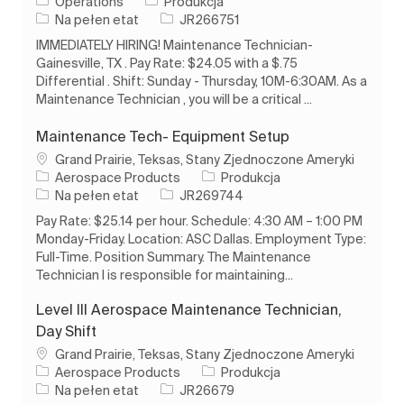
Kategoria
Operations
Produkcja
Rodzaj pracy
Identyfikator zadania
Na pełen etat
JR266751
IMMEDIATELY HIRING! Maintenance Technician-
Gainesville, TX . Pay Rate: $24.05 with a $.75
Differential . Shift: Sunday - Thursday, 10M-6:30AM. As a
Maintenance Technician , you will be a critical ...
Maintenance Tech- Equipment Setup
Lokalizacja
Grand Prairie, Teksas, Stany Zjednoczone Ameryki
Kategoria
Aerospace Products
Produkcja
Rodzaj pracy
Identyfikator zadania
Na pełen etat
JR269744
Pay Rate: $25.14 per hour. Schedule: 4:30 AM – 1:00 PM
Monday-Friday. Location: ASC Dallas. Employment Type:
Full-Time. Position Summary. The Maintenance
Technician I is responsible for maintaining...
Level III Aerospace Maintenance Technician,
Day Shift
Lokalizacja
Grand Prairie, Teksas, Stany Zjednoczone Ameryki
Kategoria
Aerospace Products
Produkcja
Rodzaj pracy
Identyfikator zadania
Na pełen etat
JR26679