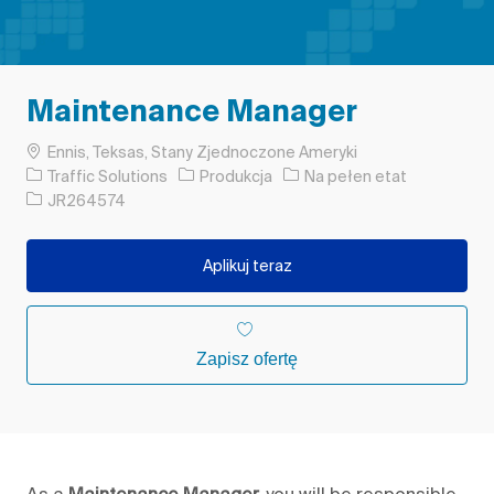
Maintenance Manager
Lokalizacja
Ennis, Teksas, Stany Zjednoczone Ameryki
Kategoria
Rodzaj pracy
Traffic Solutions
Produkcja
Na pełen etat
Identyfikator zadania
JR264574
Aplikuj teraz
Zapisz ofertę