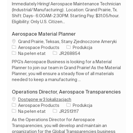
Immediately Hiring! Aerospace Maintenance Technician
(Industrial/ Manufacturing) . Location: Grand Prairie, Tx.
Shift: Days- 6:00AM-2:30PM. Starting Pay: $31.05/hour.
Eligibility: Only U.S. Citizen...
Aerospace Material Planner
Lokalizacja
Grand Prairie, Teksas, Stany Zjednoczone Ameryki
Kategoria
Aerospace Products
Produkcja
Rodzaj pracy
Identyfikator zadania
Na pełen etat
JR268854
PPG's Aerospace Business is looking for a Material
Planner to join our team in Grand Prairie! As the Material
Planner, you will ensure a steady flow of all materials
needed to keep a manufacturing ...
Operations Director, Aerospace Transparencies
Dostępne w 3 lokalizacjach
Kategoria
Aerospace Products
Produkcja
Rodzaj pracy
Identyfikator zadania
Na pełen etat
JR2513117
As the Operations Director for Aerospace
Transparencies, you will develop and maintain an
organization for the Global Transparencies business