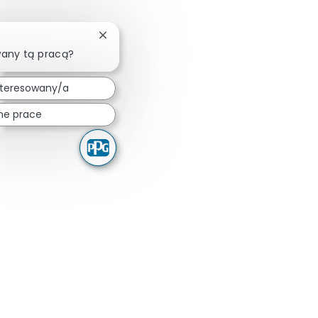
Zamknij powiadomienie chatbota
wany tą pracą?
nteresowany/a
ne prace