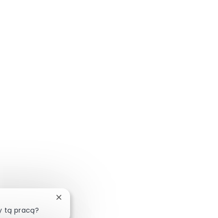
Zamknij powiadomienie chatbota
y tą pracą?