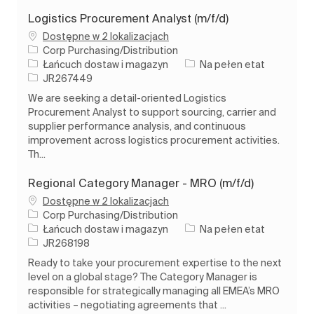
Logistics Procurement Analyst (m/f/d)
Dostępne w 2 lokalizacjach
Corp Purchasing/Distribution
Kategoria
Rodzaj pracy
Łańcuch dostaw i magazyn
Na pełen etat
Identyfikator zadania
JR267449
We are seeking a detail-oriented Logistics
Procurement Analyst to support sourcing, carrier and
supplier performance analysis, and continuous
improvement across logistics procurement activities.
Th...
Regional Category Manager - MRO (m/f/d)
Dostępne w 2 lokalizacjach
Corp Purchasing/Distribution
Kategoria
Rodzaj pracy
Łańcuch dostaw i magazyn
Na pełen etat
Identyfikator zadania
JR268198
Ready to take your procurement expertise to the next
level on a global stage? The Category Manager is
responsible for strategically managing all EMEA’s MRO
activities – negotiating agreements that ...