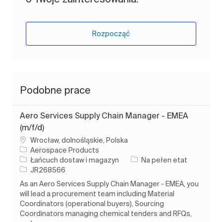
Rozpocząć
Podobne prace
Aero Services Supply Chain Manager - EMEA
(m/f/d)
Lokalizacja
Wrocław, dolnośląskie, Polska
Aerospace Products
Kategoria
Rodzaj pracy
Łańcuch dostaw i magazyn
Na pełen etat
Identyfikator zadania
JR268566
As an Aero Services Supply Chain Manager - EMEA, you
will lead a procurement team including Material
Coordinators (operational buyers), Sourcing
Coordinators managing chemical tenders and RFQs,