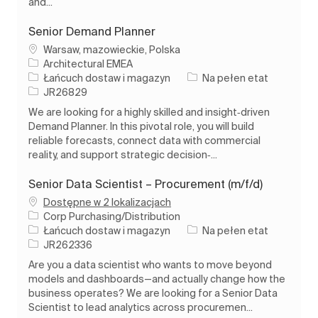
and...
Senior Demand Planner
Lokalizacja
Warsaw, mazowieckie, Polska
Architectural EMEA
Kategoria
Rodzaj pracy
Łańcuch dostaw i magazyn
Na pełen etat
Identyfikator zadania
JR26829
We are looking for a highly skilled and insight‑driven
Demand Planner. In this pivotal role, you will build
reliable forecasts, connect data with commercial
reality, and support strategic decision‑...
Senior Data Scientist – Procurement (m/f/d)
Dostępne w 2 lokalizacjach
Corp Purchasing/Distribution
Kategoria
Rodzaj pracy
Łańcuch dostaw i magazyn
Na pełen etat
Identyfikator zadania
JR262336
Are you a data scientist who wants to move beyond
models and dashboards—and actually change how the
business operates? We are looking for a Senior Data
Scientist to lead analytics across procuremen...