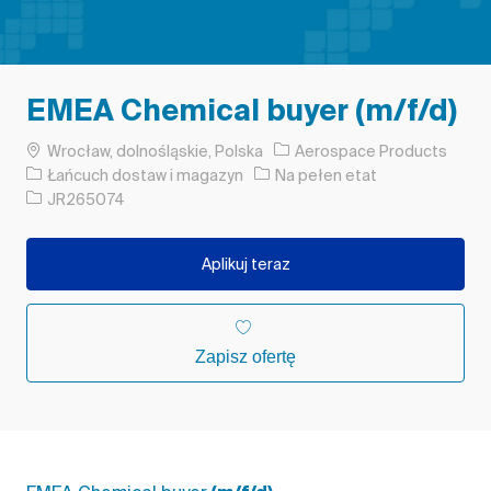
EMEA Chemical buyer (m/f/d)
Lokalizacja
Wrocław, dolnośląskie, Polska
Aerospace Products
Kategoria
Rodzaj pracy
Łańcuch dostaw i magazyn
Na pełen etat
Identyfikator zadania
JR265074
Aplikuj teraz
Zapisz ofertę