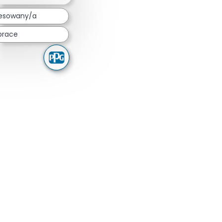
resowany/a
prace