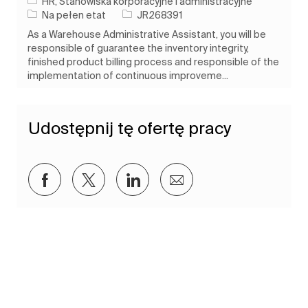
Kategoria
HR, Stanowiska korporacyjne i administracyjne
Rodzaj pracy
Identyfikator zadania
Na pełen etat
JR268391
As a Warehouse Administrative Assistant, you will be
responsible of guarantee the inventory integrity,
finished product billing process and responsible of the
implementation of continuous improveme...
Udostępnij tę ofertę pracy
Udostępnij przez Facebook
Udostępnij przez twitter
Udostępnij przez LinkedIn
Udostępnij przez e-