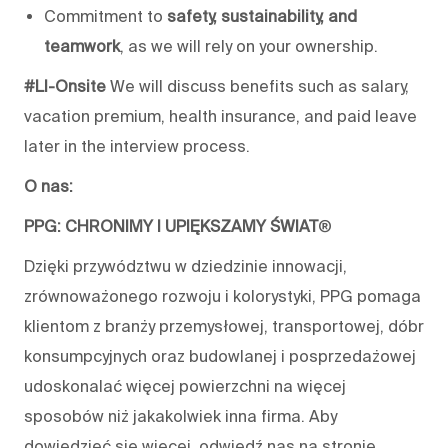
Commitment to
safety, sustainability, and
teamwork
, as
we will
rely on your ownership.
#LI-Onsite
We will
discuss benefits such as salary,
vacation premium,
health insurance
, and
paid leave
later in the interview process.
O nas:
PPG: CHRONIMY I UPIĘKSZAMY ŚWIAT
®
Dzięki przywództwu w dziedzinie innowacji,
zrównoważonego rozwoju i kolorystyki, PPG pomaga
klientom z branży przemysłowej, transportowej, dóbr
konsumpcyjnych oraz budowlanej i posprzedażowej
udoskonalać więcej powierzchni na więcej
sposobów niż jakakolwiek inna firma. Aby
dowiedzieć się więcej, odwiedź nas na stronie