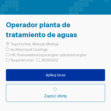
Operador planta de
tratamiento de aguas
Lokalizacja
Tepotzotlan, Meksyk, Meksyk
Architectural Coatings
Kategoria
HR, Stanowiska korporacyjne i administracyjne
Rodzaj pracy
Identyfikator zadania
Na pełen etat
JR265332
Aplikuj teraz
Zapisz ofertę