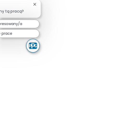
Zamknij powiadomienie chatbota
ny tą pracą?
eresowany/a
 prace