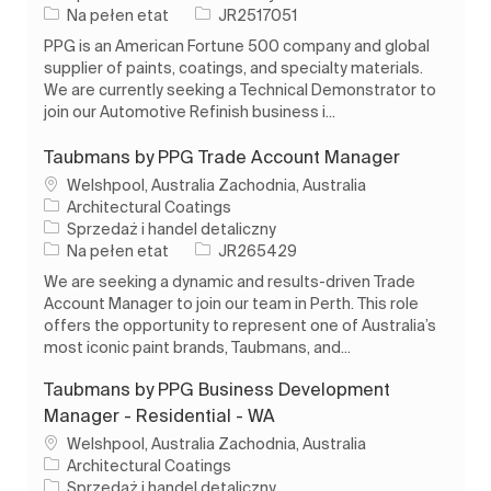
Rodzaj pracy
Identyfikator zadania
Na pełen etat
JR2517051
PPG is an American Fortune 500 company and global
supplier of paints, coatings, and specialty materials.
We are currently seeking a Technical Demonstrator to
join our Automotive Refinish business i...
Taubmans by PPG Trade Account Manager
Lokalizacja
Welshpool, Australia Zachodnia, Australia
Architectural Coatings
Kategoria
Sprzedaż i handel detaliczny
Rodzaj pracy
Identyfikator zadania
Na pełen etat
JR265429
We are seeking a dynamic and results-driven Trade
Account Manager to join our team in Perth. This role
offers the opportunity to represent one of Australia’s
most iconic paint brands, Taubmans, and...
Taubmans by PPG Business Development
Manager - Residential - WA
Lokalizacja
Welshpool, Australia Zachodnia, Australia
Architectural Coatings
Kategoria
Sprzedaż i handel detaliczny