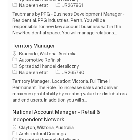
Rodzaj pracy
Identyfikator zadania
Na pełen etat
JR267861
Taubmans by PPG - Business Development Manager -
Residential. PPG Industries. Perth. You will be
responsible for new key account business within the
New Residential space. You will manage relations...
Territory Manager
Lokalizacja
Braeside, Wiktoria, Australia
Automotive Refinish
Kategoria
Sprzedaż i handel detaliczny
Rodzaj pracy
Identyfikator zadania
Na pełen etat
JR265790
Territory Manager . Location: Victoria. Full Time |
Permanent. The Role. To increase sales and deliver
maximum profitability by creating value for distributors
and end users. In addition you will s...
National Account Manager - Retail &
Independent Network
Lokalizacja
Clayton, Wiktoria, Australia
Architectural Coatings
Kategoria