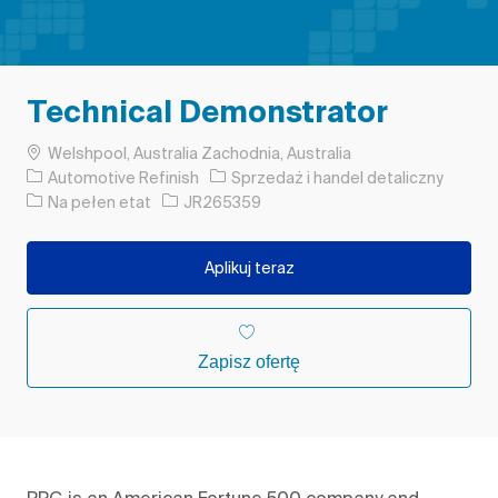
Technical Demonstrator
Lokalizacja
Welshpool, Australia Zachodnia, Australia
Kategoria
Automotive Refinish
Sprzedaż i handel detaliczny
Rodzaj pracy
Identyfikator zadania
Na pełen etat
JR265359
Aplikuj teraz
Zapisz ofertę