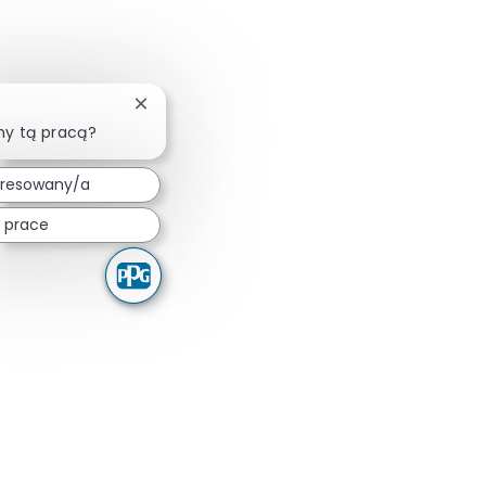
Zamknij powiadomienie chatbota
ny tą pracą?
eresowany/a
 prace