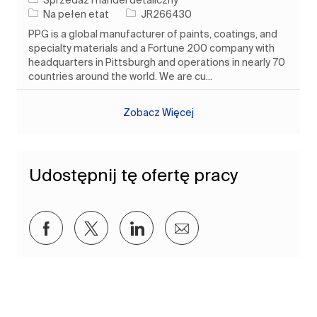
Sprzedaż i handel detaliczny
Rodzaj pracy
Identyfikator zadania
Na pełen etat
JR266430
PPG is a global manufacturer of paints, coatings, and
specialty materials and a Fortune 200 company with
headquarters in Pittsburgh and operations in nearly 70
countries around the world. We are cu...
Zobacz Więcej
Udostępnij tę ofertę pracy
Udostępnij przez Facebook
Udostępnij przez twitter
Udostępnij przez LinkedIn
Udostępnij przez e-