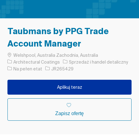
Taubmans by PPG Trade
Account Manager
Lokalizacja
Welshpool, Australia Zachodnia, Australia
Kategoria
Architectural Coatings
Sprzedaż i handel detaliczny
Rodzaj pracy
Identyfikator zadania
Na pełen etat
JR265429
Aplikuj teraz
Zapisz ofertę