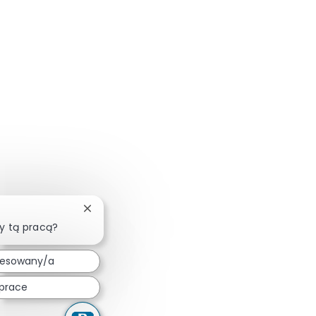
Zamknij powiadomienie chatbota
y tą pracą?
resowany/a
prace