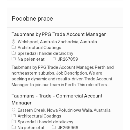
Podobne prace
Taubmans by PPG Trade Account Manager
Lokalizacja
Welshpool, Australia Zachodnia, Australia
Architectural Coatings
Kategoria
Sprzedaż i handel detaliczny
Rodzaj pracy
Identyfikator zadania
Na pełen etat
JR267859
Taubmans by PPG Trade Account Manager. Perth and
northeastern suburbs. Job Description. We are
seeking a dynamic and results-driven Trade Account
Manager to join our team in Perth. This role offers...
Taubmans - Trade - Commercial Account
Manager
Lokalizacja
Eastern Creek, Nowa Południowa Walia, Australia
Architectural Coatings
Kategoria
Sprzedaż i handel detaliczny
Rodzaj pracy
Identyfikator zadania
Na pełen etat
JR266966