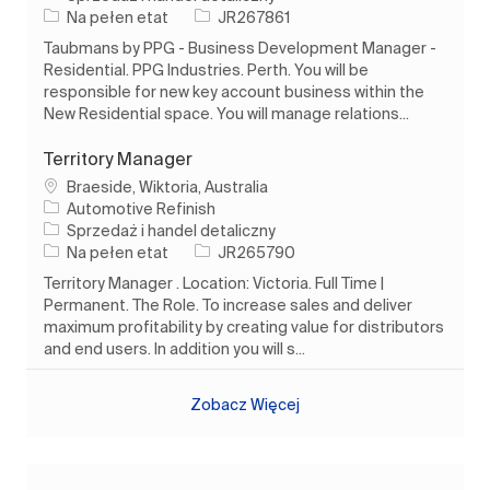
Rodzaj pracy
Identyfikator zadania
Na pełen etat
JR267861
Taubmans by PPG - Business Development Manager -
Residential. PPG Industries. Perth. You will be
responsible for new key account business within the
New Residential space. You will manage relations...
Territory Manager
Lokalizacja
Braeside, Wiktoria, Australia
Automotive Refinish
Kategoria
Sprzedaż i handel detaliczny
Rodzaj pracy
Identyfikator zadania
Na pełen etat
JR265790
Territory Manager . Location: Victoria. Full Time |
Permanent. The Role. To increase sales and deliver
maximum profitability by creating value for distributors
and end users. In addition you will s...
Zobacz Więcej