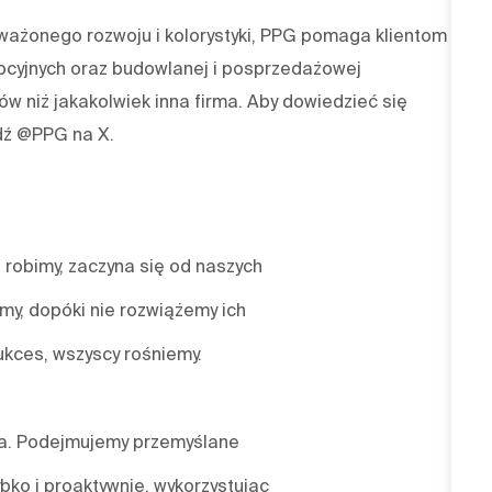
oważonego rozwoju i kolorystyki, PPG pomaga klientom z
pcyjnych oraz budowlanej i posprzedażowej
w niż jakakolwiek inna firma. Aby dowiedzieć się
dź @PPG na X.
 robimy, zaczyna się od naszych
emy, dopóki nie rozwiążemy ich
ukces, wszyscy rośniemy.
nia. Podejmujemy przemyślane
bko i proaktywnie, wykorzystując