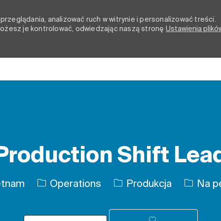
rzeglądania, analizować ruch w witrynie i personalizować treści.
 możesz je kontrolować, odwiedzając naszą stronę
Ustawienia plikó
Skip to main content
Production Shift Lea
Kategoria
Rodzaj 
etnam
Operations
Produkcja
Na pe