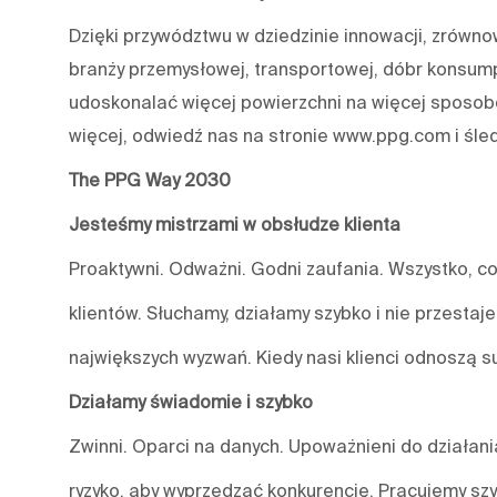
Dzięki przywództwu w dziedzinie innowacji, zrówn
branży przemysłowej, transportowej, dóbr konsum
udoskonalać więcej powierzchni na więcej sposobó
więcej, odwiedź nas na stronie www.ppg.com i śle
The PPG Way 2030
Jesteśmy mistrzami w obsłudze klienta
Proaktywni. Odważni. Godni zaufania. Wszystko, co
klientów. Słuchamy, działamy szybko i nie przestaj
największych wyzwań. Kiedy nasi klienci odnoszą s
Działamy świadomie i szybko
Zwinni. Oparci na danych. Upoważnieni do działa
ryzyko, aby wyprzedzać konkurencję. Pracujemy szy