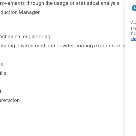
vements through the usage of statistical analysis.
oduction Manager.
Ab
pr
n
echanical engineering
da
cturing environment and powder coating experience is
ge
lls
t
pretation