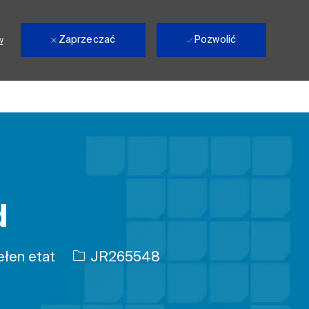
Zaprzeczać
Pozwolić
w
d
pracy
Identyfikator zadania
łen etat
JR265548