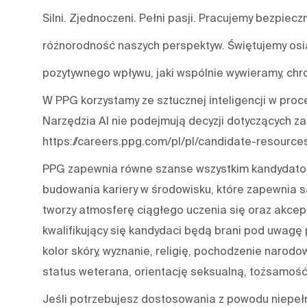
Silni. Zjednoczeni. Pełni pasji. Pracujemy bezpiecz
różnorodność naszych perspektyw. Świętujemy osią
pozytywnego wpływu, jaki wspólnie wywieramy, chro
W PPG korzystamy ze sztucznej inteligencji w proce
Narzędzia AI nie podejmują decyzji dotyczących za
https://careers.ppg.com/pl/pl/candidate-resource
PPG zapewnia równe szanse wszystkim kandydatom
budowania kariery w środowisku, które zapewnia s
tworzy atmosferę ciągłego uczenia się oraz akcep
kwalifikujący się kandydaci będą brani pod uwagę p
kolor skóry, wyznanie, religię, pochodzenie narodo
status weterana, orientację seksualną, tożsamość 
Jeśli potrzebujesz dostosowania z powodu niepeł