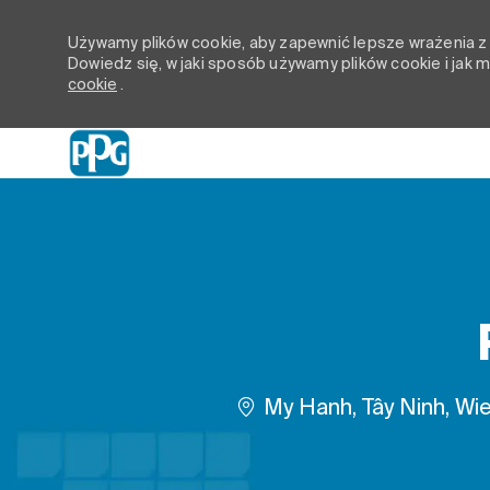
Używamy plików cookie, aby zapewnić lepsze wrażenia z p
Dowiedz się, w jaki sposób używamy plików cookie i jak
cookie
.
-
Lokalizacja
My Hanh, Tây Ninh, Wi