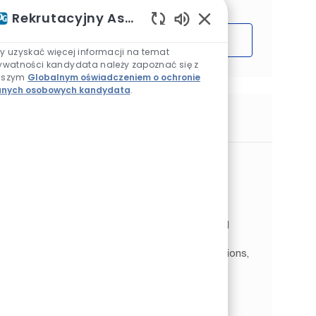
Rekrutacyjny Asystent AI
Włączone dźwięki ch
Rozpocząć
y uzyskać więcej informacji na temat
ywatności kandydata należy zapoznać się z
aszym
Globalnym oświadczeniem o ochronie
nych osobowych kandydata
.
Podobne prace
Milling Production Leader
Lokalizacja
My Hanh, Tây Ninh, Wietnam
Kategoria
Operations
Produkcja
Rodzaj pracy
Identyfikator zadania
Na pełen etat
JR265549
Reporting to Shift Production Leader, you will
oversee daily mill line operations, ensuring
products meet quality standards, specifications,
and delivery timelines. You will lead team
performance, ...
Production Worker