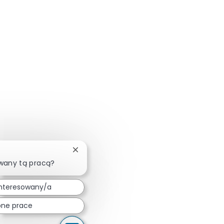
Zamknij powiadomienie chatbota
owany tą pracą?
nteresowany/a
ne prace