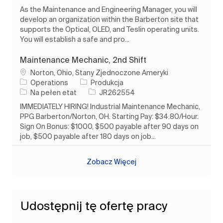
As the Maintenance and Engineering Manager, you will
develop an organization within the Barberton site that
supports the Optical, OLED, and Teslin operating units.
You will establish a safe and pro...
Maintenance Mechanic, 2nd Shift
Lokalizacja
Norton, Ohio, Stany Zjednoczone Ameryki
Kategoria
Operations
Produkcja
Rodzaj pracy
Identyfikator zadania
Na pełen etat
JR262554
IMMEDIATELY HIRING! Industrial Maintenance Mechanic,
PPG Barberton/Norton, OH. Starting Pay: $34.80/Hour.
Sign On Bonus: $1000, $500 payable after 90 days on
job, $500 payable after 180 days on job...
Zobacz Więcej
Udostępnij tę ofertę pracy