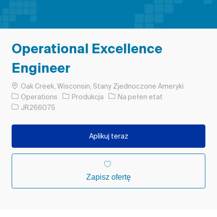
Operational Excellence
Engineer
Lokalizacja
Oak Creek, Wisconsin, Stany Zjednoczone Ameryki
Kategoria
Rodzaj pracy
Operations
Produkcja
Na pełen etat
Identyfikator zadania
JR266075
Aplikuj teraz
Zapisz ofertę