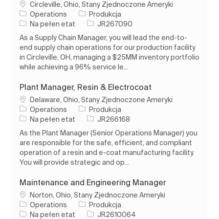
Lokalizacja
Circleville, Ohio, Stany Zjednoczone Ameryki
Kategoria
Operations
Produkcja
Rodzaj pracy
Identyfikator zadania
Na pełen etat
JR267090
As a Supply Chain Manager, you will lead the end-to-
end supply chain operations for our production facility
in Circleville, OH, managing a $25MM inventory portfolio
while achieving a 96% service le...
Plant Manager, Resin & Electrocoat
Lokalizacja
Delaware, Ohio, Stany Zjednoczone Ameryki
Kategoria
Operations
Produkcja
Rodzaj pracy
Identyfikator zadania
Na pełen etat
JR266168
As the Plant Manager (Senior Operations Manager) you
are responsible for the safe, efficient, and compliant
operation of a resin and e-coat manufacturing facility.
You will provide strategic and op...
Maintenance and Engineering Manager
Lokalizacja
Norton, Ohio, Stany Zjednoczone Ameryki
Kategoria
Operations
Produkcja
Rodzaj pracy
Identyfikator zadania
Na pełen etat
JR2610064