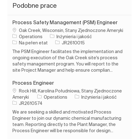
Podobne prace
Process Safety Management (PSM) Engineer
Lokalizacja
Oak Creek, Wisconsin, Stany Zjednoczone Ameryki
Kategoria
Operations
Inżynieria i jakość
Rodzaj pracy
Identyfikator zadania
Na pełen etat
JR2610015
The PSM Engineer facilitates the implementation and
ongoing execution of the Oak Creek site's process
safety management program. You will report to the
site Project Manager and help ensure complian...
Process Engineer
Lokalizacja
Rock Hill, Karolina Południowa, Stany Zjednoczone
Kategoria
Ameryki
Operations
Inżynieria i jakość
Identyfikator zadania
JR2610574
We are seeking a skilled and motivated Process
Engineer to join our dynamic chemical manufacturing
team. Reporting directly to the Plant Manager, the
Process Engineer will be responsible for design...