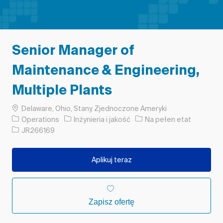
Senior Manager of
Maintenance & Engineering,
Multiple Plants
Lokalizacja
Delaware, Ohio, Stany Zjednoczone Ameryki
Kategoria
Rodzaj pracy
Operations
Inżynieria i jakość
Na pełen etat
Identyfikator zadania
JR266169
Aplikuj teraz
Zapisz ofertę