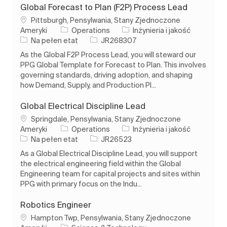
Global Forecast to Plan (F2P) Process Lead
Lokalizacja
Pittsburgh, Pensylwania, Stany Zjednoczone
Kategoria
Ameryki
Operations
Inżynieria i jakość
Rodzaj pracy
Identyfikator zadania
Na pełen etat
JR268307
As the Global F2P Process Lead, you will steward our
PPG Global Template for Forecast to Plan. This involves
governing standards, driving adoption, and shaping
how Demand, Supply, and Production Pl...
Global Electrical Discipline Lead
Lokalizacja
Springdale, Pensylwania, Stany Zjednoczone
Kategoria
Ameryki
Operations
Inżynieria i jakość
Rodzaj pracy
Identyfikator zadania
Na pełen etat
JR26523
As a Global Electrical Discipline Lead, you will support
the electrical engineering field within the Global
Engineering team for capital projects and sites within
PPG with primary focus on the Indu...
Robotics Engineer
Lokalizacja
Hampton Twp, Pensylwania, Stany Zjednoczone