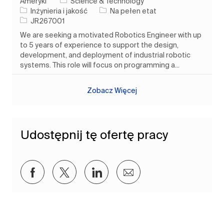
Ameryki
Science & Technology
Kategoria
Rodzaj pracy
Inżynieria i jakość
Na pełen etat
Identyfikator zadania
JR267001
We are seeking a motivated Robotics Engineer with up
to 5 years of experience to support the design,
development, and deployment of industrial robotic
systems. This role will focus on programming a...
Zobacz Więcej
Udostępnij tę ofertę pracy
Udostępnij przez Facebook
Udostępnij przez twitter
Udostępnij przez LinkedIn
Udostępnij przez e-