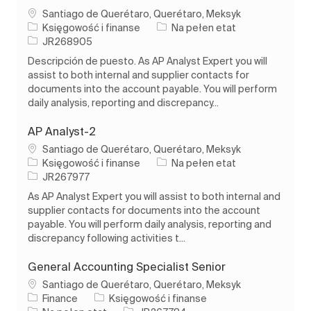
Lokalizacja
Santiago de Querétaro, Querétaro, Meksyk
Kategoria
Rodzaj pracy
Księgowość i finanse
Na pełen etat
Identyfikator zadania
JR268905
Descripción de puesto. As AP Analyst Expert you will
assist to both internal and supplier contacts for
documents into the account payable. You will perform
daily analysis, reporting and discrepancy...
AP Analyst-2
Lokalizacja
Santiago de Querétaro, Querétaro, Meksyk
Kategoria
Rodzaj pracy
Księgowość i finanse
Na pełen etat
Identyfikator zadania
JR267977
As AP Analyst Expert you will assist to both internal and
supplier contacts for documents into the account
payable. You will perform daily analysis, reporting and
discrepancy following activities t...
General Accounting Specialist Senior
Lokalizacja
Santiago de Querétaro, Querétaro, Meksyk
Kategoria
Finance
Księgowość i finanse