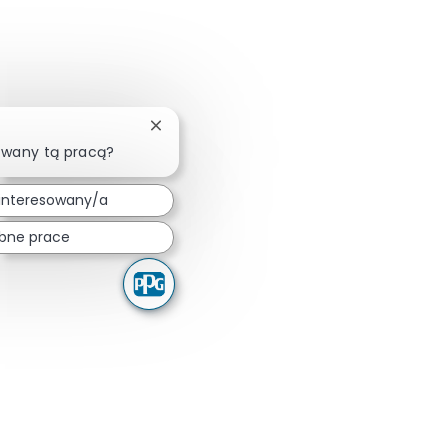
Zamknij powiadomienie chatbota
owany tą pracą?
interesowany/a
bne prace