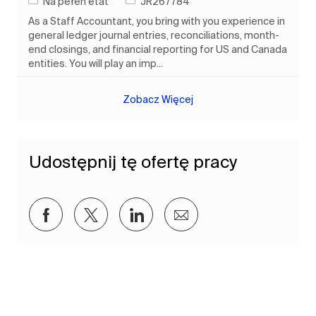
Rodzaj pracy
Identyfikator zadania
Na pełen etat
JR267784
As a Staff Accountant, you bring with you experience in
general ledger journal entries, reconciliations, month-
end closings, and financial reporting for US and Canada
entities. You will play an imp...
Zobacz Więcej
Udostępnij tę ofertę pracy
Udostępnij przez Facebook
Udostępnij przez twitter
Udostępnij przez LinkedIn
Udostępnij przez e-