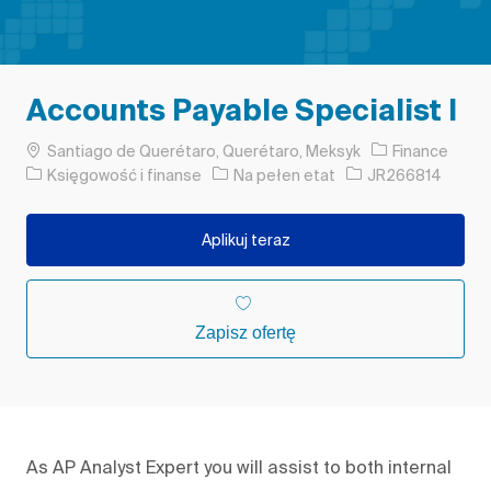
Accounts Payable Specialist I
Lokalizacja
Santiago de Querétaro, Querétaro, Meksyk
Finance
Kategoria
Rodzaj pracy
Identyfikator zadan
Księgowość i finanse
Na pełen etat
JR266814
Aplikuj teraz
Zapisz ofertę
As AP Analyst Expert you will assist to both internal