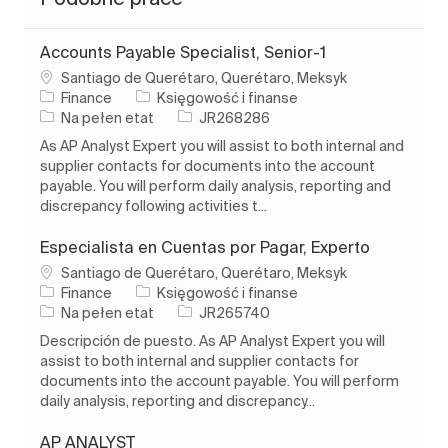
Accounts Payable Specialist, Senior-1
Lokalizacja
Santiago de Querétaro, Querétaro, Meksyk
Kategoria
Finance
Księgowość i finanse
Rodzaj pracy
Identyfikator zadania
Na pełen etat
JR268286
As AP Analyst Expert you will assist to both internal and
supplier contacts for documents into the account
payable. You will perform daily analysis, reporting and
discrepancy following activities t...
Especialista en Cuentas por Pagar, Experto
Lokalizacja
Santiago de Querétaro, Querétaro, Meksyk
Kategoria
Finance
Księgowość i finanse
Rodzaj pracy
Identyfikator zadania
Na pełen etat
JR265740
Descripción de puesto. As AP Analyst Expert you will
assist to both internal and supplier contacts for
documents into the account payable. You will perform
daily analysis, reporting and discrepancy...
AP ANALYST