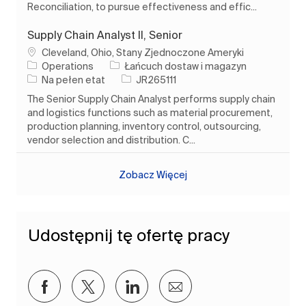
Reconciliation, to pursue effectiveness and effic...
Supply Chain Analyst II, Senior
Lokalizacja
Cleveland, Ohio, Stany Zjednoczone Ameryki
Kategoria
Operations
Łańcuch dostaw i magazyn
Rodzaj pracy
Identyfikator zadania
Na pełen etat
JR265111
The Senior Supply Chain Analyst performs supply chain
and logistics functions such as material procurement,
production planning, inventory control, outsourcing,
vendor selection and distribution. C...
Zobacz Więcej
Udostępnij tę ofertę pracy
Udostępnij przez Facebook
Udostępnij przez twitter
Udostępnij przez LinkedIn
Udostępnij przez e-