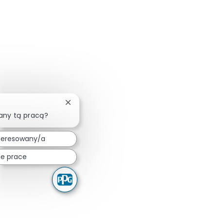
Zamknij powiadomienie chatbota
any tą pracą?
teresowany/a
e prace