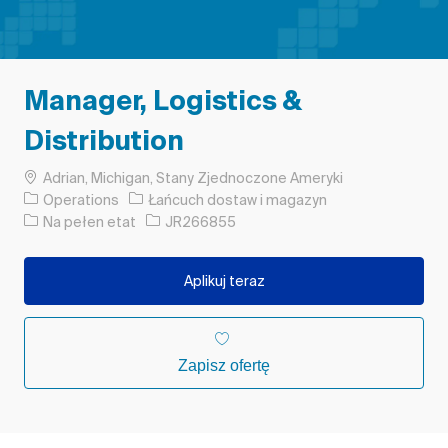
Manager, Logistics &
Distribution
Lokalizacja
Adrian, Michigan, Stany Zjednoczone Ameryki
Kategoria
Operations
Łańcuch dostaw i magazyn
Rodzaj pracy
Identyfikator zadania
Na pełen etat
JR266855
Aplikuj teraz
Zapisz ofertę