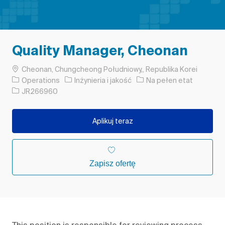
Quality Manager, Cheonan
Lokalizacja
Cheonan, Chungcheong Południowy,, Republika Korei
Kategoria
Rodzaj pracy
Operations
Inżynieria i jakość
Na pełen etat
Identyfikator zadania
JR266960
Aplikuj teraz
Zapisz ofertę