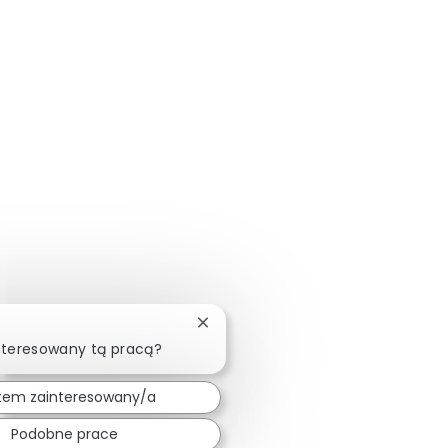
Zamknij powiadomienie chatbota
nteresowany tą pracą?
tem zainteresowany/a
Podobne prace