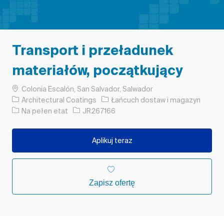
Transport i przeładunek
materiałów, początkujący
Lokalizacja
Colonia Escalón, San Salvador, Salwador
Kategoria
Architectural Coatings
Łańcuch dostaw i magazyn
Rodzaj pracy
Identyfikator zadania
Na pełen etat
JR267166
Aplikuj teraz
Zapisz ofertę