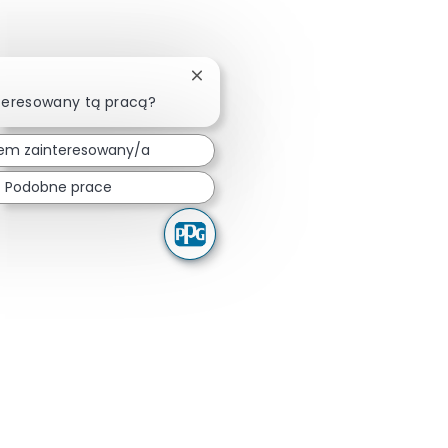
Zamknij powiadomienie chatbota
teresowany tą pracą?
em zainteresowany/a
Podobne prace