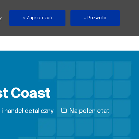
Zaprzeczać
Pozwolić
w
st Coast
Rodzaj pracy
i handel detaliczny
Na pełen etat