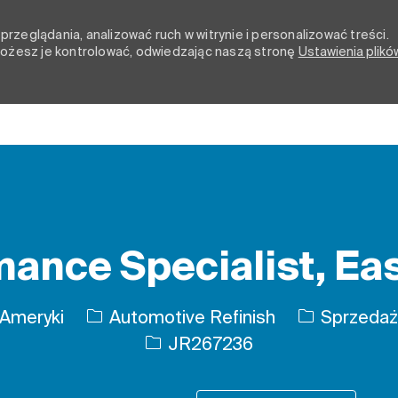
rzeglądania, analizować ruch w witrynie i personalizować treści.
 możesz je kontrolować, odwiedzając naszą stronę
Ustawienia plikó
Skip to main content
ance Specialist, Ea
Kategoria
 Ameryki
Automotive Refinish
Sprzedaż 
Identyfikator zadania
JR267236