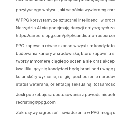
pozytywnego wpływu, jaki wspólnie wywieramy, chro
W PPG korzystamy ze sztucznej inteligencji w proce
Narzędzia AI nie podejmują decyzji dotyczących za
https://careers.ppg.com/pl/pl/candidate-resource
PPG zapewnia równe szanse wszystkim kandydatom
budowania kariery w środowisku, które zapewnia s
tworzy atmosferę ciągłego uczenia się oraz akcep
kwalifikujący się kandydaci będą brani pod uwagę p
kolor skóry, wyznanie, religię, pochodzenie narodo
status weterana, orientację seksualną, tożsamość 
Jeśli potrzebujesz dostosowania z powodu niepeł
recruiting@ppg.com.
Zakresy wynagrodzeń i świadczenia w PPG mogą się