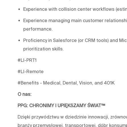
Experience with collision center workflows (estim
Experience managing main customer relationship
performance.
Proficiency in Salesforce (or CRM tools) and Mic
prioritization skills.
#LI-PRT1
#LI-Remote
#Benefits - Medical, Dental, Vision, and 401K
O nas:
PPG: CHRONIMY I UPIĘKSZAMY ŚWIAT™
Dzięki przywództwu w dziedzinie innowacji, zrówn
branży przemysłowej, transportowej, dóbr konsum