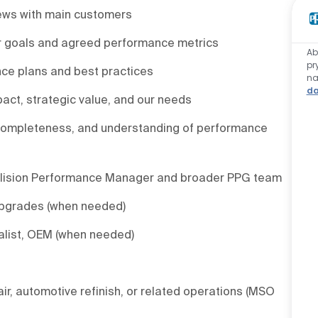
ews with main customers
er goals and agreed performance metrics
Ab
pr
ce plans and best practices
n
da
pact, strategic value, and our needs
, completeness, and understanding of performance
Collision Performance Manager and broader PPG team
upgrades (when needed)
alist, OEM (when needed)
air, automotive refinish, or related operations (MSO