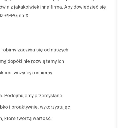
w niż jakakolwiek inna firma. Aby dowiedzieć się
dź @PPG na X.
 robimy, zaczyna się od naszych
emy, dopóki nie rozwiążemy ich
ukces, wszyscy rośniemy.
nia. Podejmujemy przemyślane
bko i proaktywnie, wykorzystując
, które tworzą wartość.