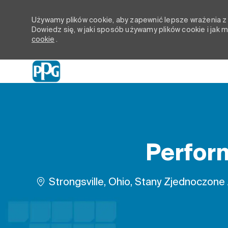
Używamy plików cookie, aby zapewnić lepsze wrażenia z p
Dowiedz się, w jaki sposób używamy plików cookie i jak
cookie
.
-
Perform
Lokalizacja
Strongsville, Ohio, Stany Zjednoczone