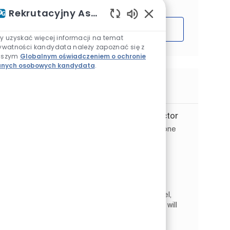
Rekrutacyjny Asystent AI
Włączone dźwięki ch
Rozpocząć
y uzyskać więcej informacji na temat
ywatności kandydata należy zapoznać się z
aszym
Globalnym oświadczeniem o ochronie
nych osobowych kandydata
.
Podobne prace
Global Sales Force Effectiveness Director
Lokalizacja
Pittsburgh, Pensylwania, Stany Zjednoczone
Ameryki
Automotive Refinish
Kategoria
Sprzedaż i handel detaliczny
Rodzaj pracy
Identyfikator zadania
Na pełen etat
JR268005
As the Global Sales Force Effectiveness
Director, you will lead the Sales Force
Effectiveness (SFE)strategy, operating model,
and execution for the Refinish business. You will
lead CRM governance, ...