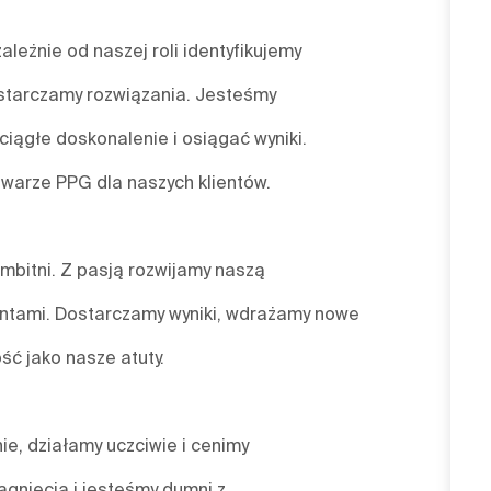
leżnie od naszej roli identyfikujemy
starczamy rozwiązania. Jesteśmy
ciągłe doskonalenie i osiągać wyniki.
twarze PPG dla naszych klientów.
mbitni. Z pasją rozwijamy naszą
ientami. Dostarczamy wyniki, wdrażamy nowe
ść jako nasze atuty.
nie, działamy uczciwie i cenimy
gnięcia i jesteśmy dumni z