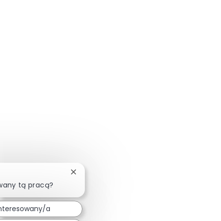
Zamknij powiadomienie chatbota
wany tą pracą?
nteresowany/a