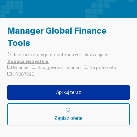
Manager Global Finance
Tools
Ta oferta pracy jest dostępna w 2 lokalizacjach
Zobacz wszystkie
Kategoria
Rodzaj pracy
Finance
Księgowość i finanse
Na pełen etat
Identyfikator zadania
JR267320
Aplikuj teraz
Zapisz ofertę