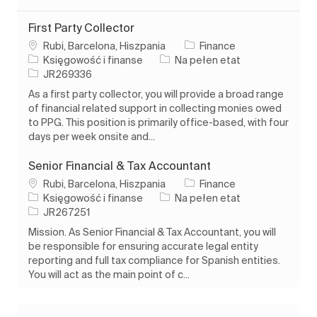
First Party Collector
Lokalizacja
Rubi, Barcelona, Hiszpania
Finance
Kategoria
Rodzaj pracy
Księgowość i finanse
Na pełen etat
Identyfikator zadania
JR269336
As a first party collector, you will provide a broad range
of financial related support in collecting monies owed
to PPG. This position is primarily office-based, with four
days per week onsite and...
Senior Financial & Tax Accountant
Lokalizacja
Rubi, Barcelona, Hiszpania
Finance
Kategoria
Rodzaj pracy
Księgowość i finanse
Na pełen etat
Identyfikator zadania
JR267251
Mission. As Senior Financial & Tax Accountant, you will
be responsible for ensuring accurate legal entity
reporting and full tax compliance for Spanish entities.
You will act as the main point of c...