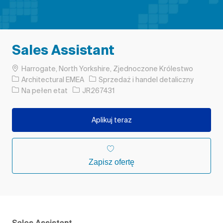
Sales Assistant
Lokalizacja
Harrogate, North Yorkshire, Zjednoczone Królestwo
Kategoria
Architectural EMEA
Sprzedaż i handel detaliczny
Rodzaj pracy
Identyfikator zadania
Na pełen etat
JR267431
Aplikuj teraz
Zapisz ofertę