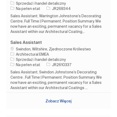
Kategoria
Sprzedaż i handel detaliczny
Rodzaj pracy
Identyfikator zadania
Na pełen etat
JR268344
Sales Assistant. Warrington Johnstone’s Decorating
Centre. Full Time | Permanent. Position Summary. We
now have an exciting, permanent vacancy for a Sales
Assistant within our Architectural Coating...
Sales Assistant
Lokalizacja
Swindon, Wiltshire, Zjednoczone Królestwo
Architectural EMEA
Kategoria
Sprzedaż i handel detaliczny
Rodzaj pracy
Identyfikator zadania
Na pełen etat
JR2610337
Sales Assistant. Swindon Johnstone’s Decorating
Centre . Full Time | Permanent. Position Summary. We
now have an exciting, permanent vacancy for a Sales
Assistant within our Architectural Coatings ...
Zobacz Więcej