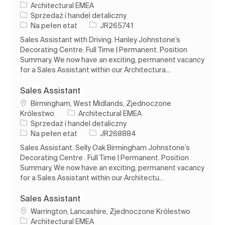
Architectural EMEA
Kategoria
Sprzedaż i handel detaliczny
Rodzaj pracy
Identyfikator zadania
Na pełen etat
JR265741
Sales Assistant with Driving. Hanley Johnstone’s
Decorating Centre. Full Time | Permanent. Position
Summary. We now have an exciting, permanent vacancy
for a Sales Assistant within our Architectura...
Sales Assistant
Lokalizacja
Birmingham, West Midlands, Zjednoczone
Królestwo
Architectural EMEA
Kategoria
Sprzedaż i handel detaliczny
Rodzaj pracy
Identyfikator zadania
Na pełen etat
JR268884
Sales Assistant. Selly Oak Birmingham Johnstone’s
Decorating Centre . Full Time | Permanent. Position
Summary. We now have an exciting, permanent vacancy
for a Sales Assistant within our Architectu...
Sales Assistant
Lokalizacja
Warrington, Lancashire, Zjednoczone Królestwo
Architectural EMEA