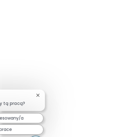
Zamknij powiadomienie chatbota
y tą pracą?
resowany/a
prace