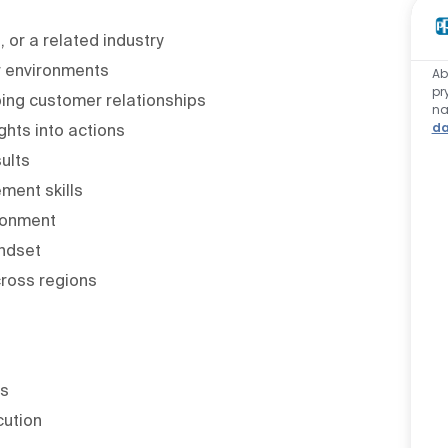
 or a related industry
r environments
Ab
pr
ing customer relationships
n
da
ghts into actions
ults
ent skills
ironment
indset
cross regions
ls
cution