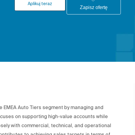
Aplikuj teraz
Zapisz ofertę
n the EMEA Auto Tiers segment by managing and
focuses on supporting high-value accounts while
osely with commercial, technical, and operational
ontributes to achieving sales targets in terms of