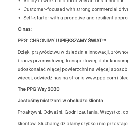
Ability to work collaboratively across functions
Customer-focused with strong commercial driv
Self-starter with a proactive and resilient appr
O nas:
PPG: CHRONIMY I UPIĘKSZAMY ŚWIAT™
Dzięki przywództwu w dziedzinie innowacji, zrówn
branży przemysłowej, transportowej, dóbr konsum
udoskonalać więcej powierzchni na więcej sposobó
więcej, odwiedź nas na stronie www.ppg.com i śle
The PPG Way 2030
Jesteśmy mistrzami w obsłudze klienta
Proaktywni. Odważni. Godni zaufania. Wszystko, co
klientów. Słuchamy, działamy szybko i nie przestaj