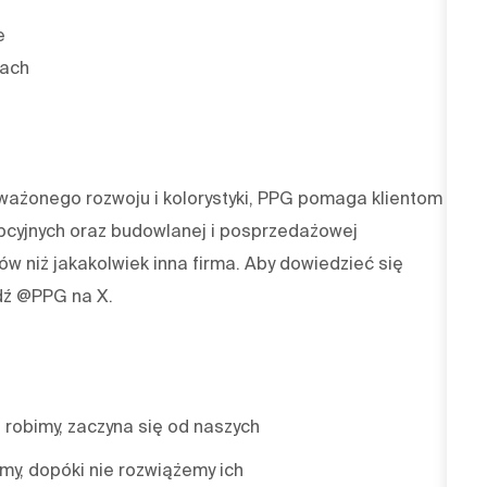
e
oach
oważonego rozwoju i kolorystyki, PPG pomaga klientom z
pcyjnych oraz budowlanej i posprzedażowej
w niż jakakolwiek inna firma. Aby dowiedzieć się
dź @PPG na X.
 robimy, zaczyna się od naszych
emy, dopóki nie rozwiążemy ich