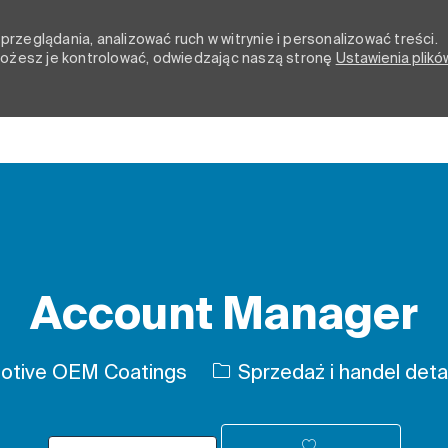
rzeglądania, analizować ruch w witrynie i personalizować treści.
 możesz je kontrolować, odwiedzając naszą stronę
Ustawienia plikó
Skip to main content
Account Manager
Kategoria
tive OEM Coatings
Sprzedaż i handel deta