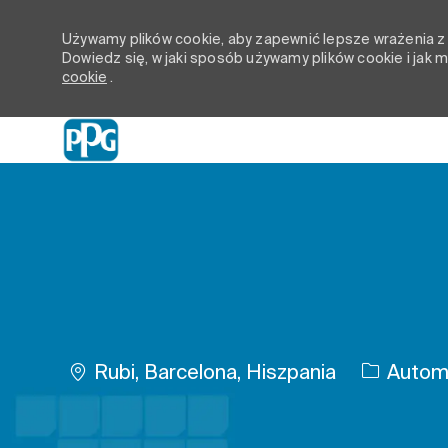
Używamy plików cookie, aby zapewnić lepsze wrażenia z p
Dowiedz się, w jaki sposób używamy plików cookie i jak
cookie
.
-
Lokalizacja
Rubi, Barcelona, Hiszpania
Automo