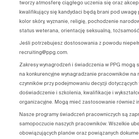
tworzy atmosferę ciągłego uczenia się oraz akcep
kwalifikujący się kandydaci będą brani pod uwagę p
kolor skóry, wyznanie, religię, pochodzenie narodo
status weterana, orientację seksualną, tożsamość 
Jeśli potrzebujesz dostosowania z powodu niepeł
recruiting@ppg.com.
Zakresy wynagrodzeń i świadczenia w PPG mogą się
na konkurencyjne wynagradzanie pracowników na r
czynników przy podejmowaniu decyzji dotyczących 
doświadczenie i szkolenia, kwalifikacje i wykształce
organizacyjne. Mogą mieć zastosowanie również in
Nasze programy świadczeń pracowniczych są zapro
samopoczucie naszych pracowników. Wszelkie ube
obowiązujących planów oraz powiązanych dokument