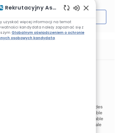
Rekrutacyjny Asystent AI
Włączone dźwięki ch
Rozpocząć
y uzyskać więcej informacji na temat
ywatności kandydata należy zapoznać się z
aszym
Globalnym oświadczeniem o ochronie
nych osobowych kandydata
.
Podobne prace
Responsable Technico-Commercial
Carrosserie H/F
Lokalizacja
Echirolles, Isere, Francja
Automotive Refinish
Kategoria
Sprzedaż i handel detaliczny
Rodzaj pracy
Identyfikator zadania
Na pełen etat
JR269914
Sous la hiérarchie du Responsable Régional des
ventes et en collaboration avec le Responsable
du développement commercial, le Responsable
Technico-Commercial a pour mission principale
l'atteinte, p...