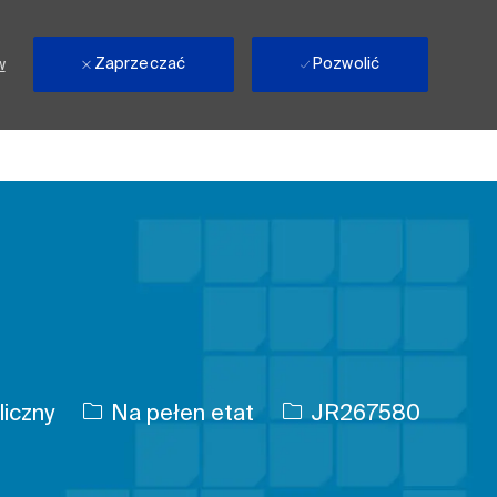
Zaprzeczać
Pozwolić
w
Rodzaj pracy
Identyfikator zadania
liczny
Na pełen etat
JR267580