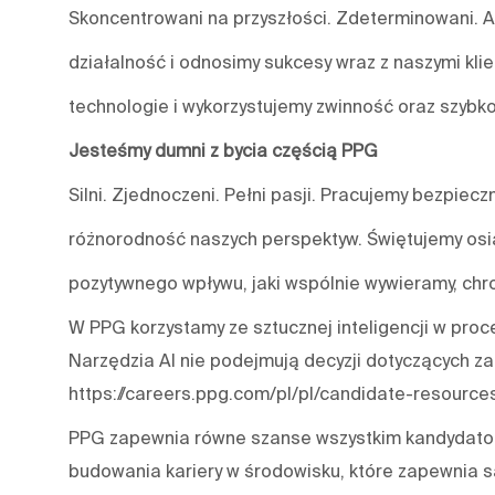
Skoncentrowani na przyszłości. Zdeterminowani. A
działalność i odnosimy sukcesy wraz z naszymi kl
technologie i wykorzystujemy zwinność oraz szybko
Jesteśmy dumni z bycia częścią PPG
Silni. Zjednoczeni. Pełni pasji. Pracujemy bezpiecz
różnorodność naszych perspektyw. Świętujemy osią
pozytywnego wpływu, jaki wspólnie wywieramy, chro
W PPG korzystamy ze sztucznej inteligencji w proce
Narzędzia AI nie podejmują decyzji dotyczących za
https://careers.ppg.com/pl/pl/candidate-resource
PPG zapewnia równe szanse wszystkim kandydatom
budowania kariery w środowisku, które zapewnia s