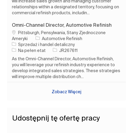
will increase sales growth and managing customer
relationships within a designated territory, focusing on
commercial refinish products, includin...
Omni-Channel Director, Automotive Refinish
Lokalizacja
Pittsburgh, Pensylwania, Stany Zjednoczone
Ameryki
Automotive Refinish
Kategoria
Sprzedaż i handel detaliczny
Rodzaj pracy
Identyfikator zadania
Na pełen etat
JR267611
As the Omni-Channel Director, Automotive Refinish,
you will leverage your refinish industry experience to
develop integrated sales strategies. These strategies
will improve multiple distribution ch...
Zobacz Więcej
Udostępnij tę ofertę pracy