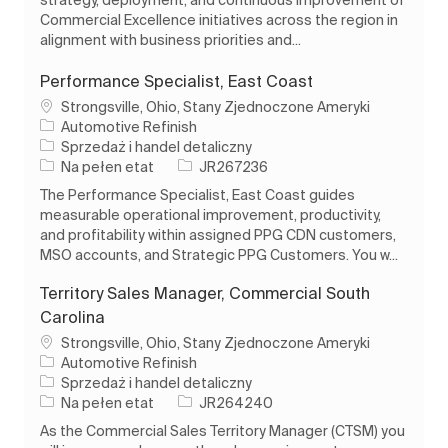
strategy, deployment, and continuous improvement of
Commercial Excellence initiatives across the region in
alignment with business priorities and...
Performance Specialist, East Coast
Lokalizacja
Strongsville, Ohio, Stany Zjednoczone Ameryki
Automotive Refinish
Kategoria
Sprzedaż i handel detaliczny
Rodzaj pracy
Identyfikator zadania
Na pełen etat
JR267236
The Performance Specialist, East Coast guides
measurable operational improvement, productivity,
and profitability within assigned PPG CDN customers,
MSO accounts, and Strategic PPG Customers. You w...
Territory Sales Manager, Commercial South
Carolina
Lokalizacja
Strongsville, Ohio, Stany Zjednoczone Ameryki
Automotive Refinish
Kategoria
Sprzedaż i handel detaliczny
Rodzaj pracy
Identyfikator zadania
Na pełen etat
JR264240
As the Commercial Sales Territory Manager (CTSM) you