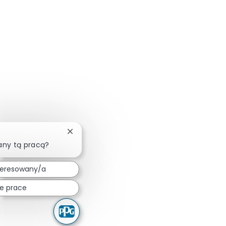
Zamknij powiadomienie chatbota
any tą pracą?
teresowany/a
e prace