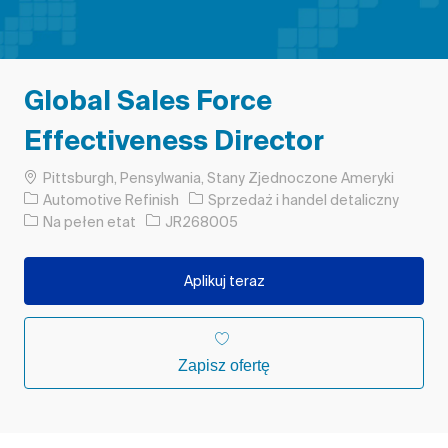
Global Sales Force
Effectiveness Director
Lokalizacja
Pittsburgh, Pensylwania, Stany Zjednoczone Ameryki
Kategoria
Automotive Refinish
Sprzedaż i handel detaliczny
Rodzaj pracy
Identyfikator zadania
Na pełen etat
JR268005
Aplikuj teraz
Zapisz ofertę