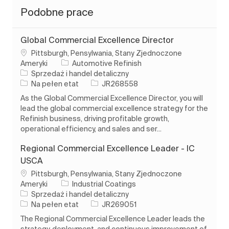
Podobne prace
Global Commercial Excellence Director
Lokalizacja
Pittsburgh, Pensylwania, Stany Zjednoczone
Ameryki
Automotive Refinish
Kategoria
Sprzedaż i handel detaliczny
Rodzaj pracy
Identyfikator zadania
Na pełen etat
JR268558
As the Global Commercial Excellence Director, you will
lead the global commercial excellence strategy for the
Refinish business, driving profitable growth,
operational efficiency, and sales and ser...
Regional Commercial Excellence Leader - IC
USCA
Lokalizacja
Pittsburgh, Pensylwania, Stany Zjednoczone
Ameryki
Industrial Coatings
Kategoria
Sprzedaż i handel detaliczny
Rodzaj pracy
Identyfikator zadania
Na pełen etat
JR269051
The Regional Commercial Excellence Leader leads the