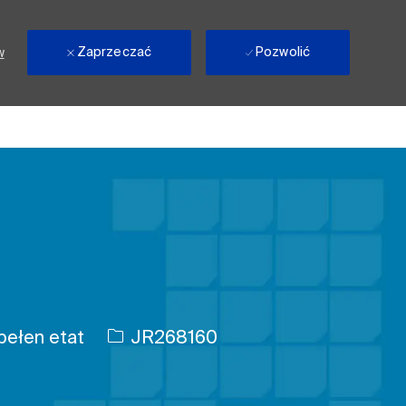
Zaprzeczać
Pozwolić
w
 pracy
Identyfikator zadania
ełen etat
JR268160