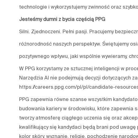
technologie i wykorzystujemy zwinność oraz szybko
Jesteśmy dumni z bycia częścią PPG
Silni. Zjednoczeni. Pełni pasji. Pracujemy bezpiecz
różnorodność naszych perspektyw. Świętujemy osią
pozytywnego wpływu, jaki wspólnie wywieramy, chro
W PPG korzystamy ze sztucznej inteligencji w proce
Narzędzia AI nie podejmują decyzji dotyczących za
https://careers.ppg.com/pl/pl/candidate-resource
PPG zapewnia równe szanse wszystkim kandydatom
budowania kariery w środowisku, które zapewnia s
tworzy atmosferę ciągłego uczenia się oraz akcep
kwalifikujący się kandydaci będą brani pod uwagę p
kolor skóry, wyznanie, religię, pochodzenie narodo