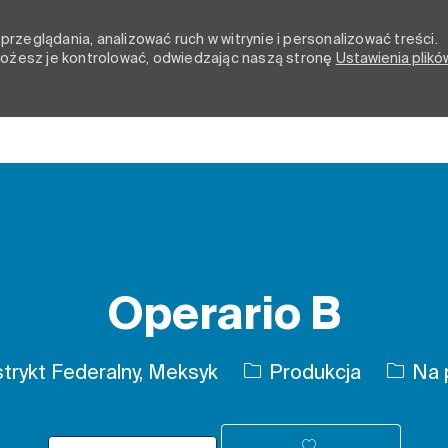
rzeglądania, analizować ruch w witrynie i personalizować treści.
 możesz je kontrolować, odwiedzając naszą stronę
Ustawienia plikó
Skip to main content
Operario B
Kategoria
Rodzaj
rykt Federalny, Meksyk
Produkcja
Na p