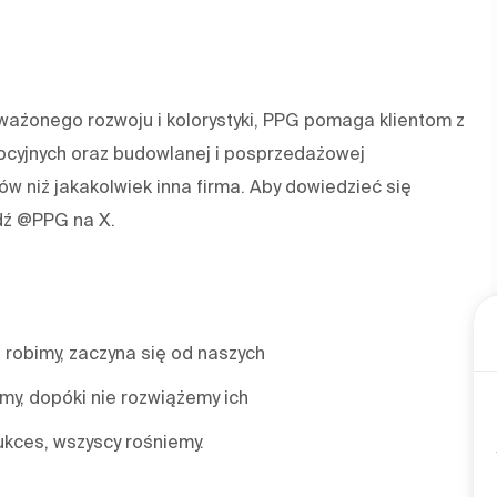
oważonego rozwoju i kolorystyki, PPG pomaga klientom z
pcyjnych oraz budowlanej i posprzedażowej
w niż jakakolwiek inna firma. Aby dowiedzieć się
dź @PPG na X.
 robimy, zaczyna się od naszych
emy, dopóki nie rozwiążemy ich
ukces, wszyscy rośniemy.