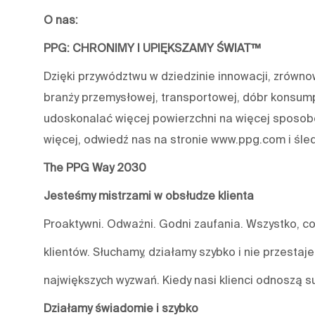
O nas:
PPG: CHRONIMY I UPIĘKSZAMY ŚWIAT™
Dzięki przywództwu w dziedzinie innowacji, zrówn
branży przemysłowej, transportowej, dóbr konsum
udoskonalać więcej powierzchni na więcej sposobó
więcej, odwiedź nas na stronie www.ppg.com i śle
The PPG Way 2030
Jesteśmy mistrzami w obsłudze klienta
Proaktywni. Odważni. Godni zaufania. Wszystko, co
klientów. Słuchamy, działamy szybko i nie przestaj
największych wyzwań. Kiedy nasi klienci odnoszą s
Działamy świadomie i szybko