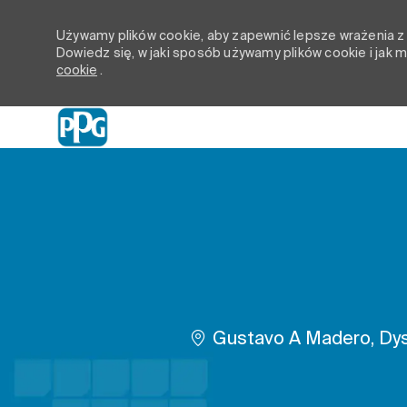
Używamy plików cookie, aby zapewnić lepsze wrażenia z p
Dowiedz się, w jaki sposób używamy plików cookie i jak
cookie
.
-
Lokalizacja
Gustavo A Madero, Dyst