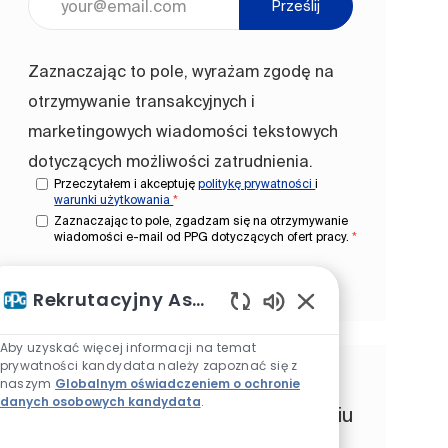
Prześlij
Zaznaczając to pole, wyrażam zgodę na
otrzymywanie transakcyjnych i
marketingowych wiadomości tekstowych
dotyczących możliwości zatrudnienia.
Przeczytałem i akceptuję
politykę prywatności
i
warunki użytkowania
*
Zaznaczając to pole, zgadzam się na otrzymywanie
wiadomości e-mail od PPG dotyczących ofert pracy.
*
Zarządzanie alertami
Rekrutacyjny Asystent AI
Włączone dźwięki c
Aby uzyskać więcej informacji na temat
prywatności kandydata należy zapoznać się z
Otrzymuj spersonalizowane
naszym
Globalnym oświadczeniem o ochronie
danych osobowych kandydata
.
rekomendacje ofert pracy w oparciu
o Twoje zainteresowania.