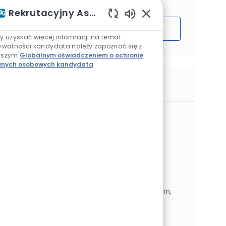
Rekrutacyjny Asystent AI
Włączone dźwięki ch
Rozpocząć
y uzyskać więcej informacji na temat
ywatności kandydata należy zapoznać się z
aszym
Globalnym oświadczeniem o ochronie
nych osobowych kandydata
.
Podobne prace
Mitarbeiter Lagerlogistik (m/ w/ d)
Lokalizacja
Bodelshausen, Badenia-Wirtembergia,
Niemcy
Operations
Kategoria
Łańcuch dostaw i magazyn
Rodzaj pracy
Identyfikator zadania
Na pełen etat
JR269657
Bei PPG (NYSE: PPG) arbeiten wir jeden Tag
daran, die Farben, Beschichtungen und
Spezialmaterialien zu entwickeln und zu liefern,
auf die unsere Kunden seit fast 140 Jahren
vertrauen. Mit Einsatzfr...