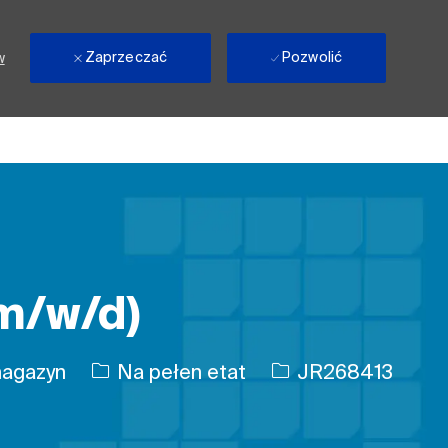
Zaprzeczać
Pozwolić
w
(m/w/d)
Rodzaj pracy
Identyfikator zadan
magazyn
Na pełen etat
JR268413