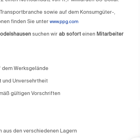
nd Transportbranche sowie auf dem Konsumgüter-,
onen finden Sie unter
www.ppg.com
odelshausen
suchen wir
ab sofort
einen
Mitarbeiter
f dem Werksgelände
t und Unversehrtheit
mäß gültigen Vorschriften
en aus den verschiedenen Lagern