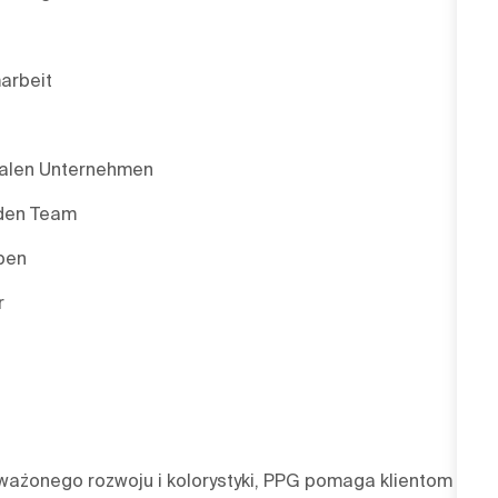
marbeit
onalen Unternehmen
nden Team
ben
r
oważonego rozwoju i kolorystyki, PPG pomaga klientom z