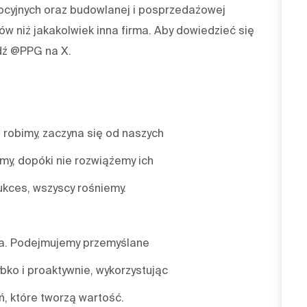
pcyjnych oraz budowlanej i posprzedażowej
w niż jakakolwiek inna firma. Aby dowiedzieć się
dź @PPG na X.
 robimy, zaczyna się od naszych
emy, dopóki nie rozwiążemy ich
ukces, wszyscy rośniemy.
nia. Podejmujemy przemyślane
bko i proaktywnie, wykorzystując
, które tworzą wartość.