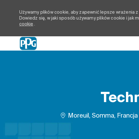
Używamy plików cookie, aby zapewnić lepsze wrażenia z p
Dowiedz się, w jaki sposób używamy plików cookie i jak
cookie
.
-
Techn
Lokalizacja
Moreuil, Somma, Francja