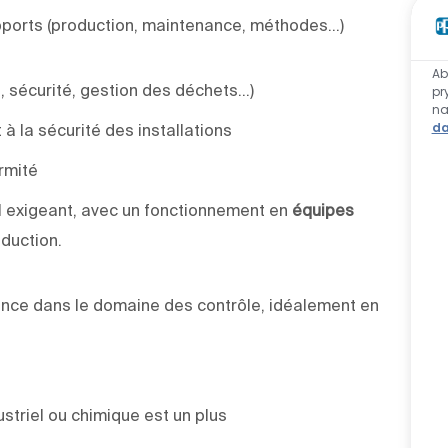
pports (production, maintenance, méthodes…)
Ab
I, sécurité, gestion des déchets…)
pr
n
da
 à la sécurité des installations
rmité
el exigeant, avec un fonctionnement en
équipes
duction.
nce dans le domaine des contrôle, idéalement en
triel ou chimique est un plus