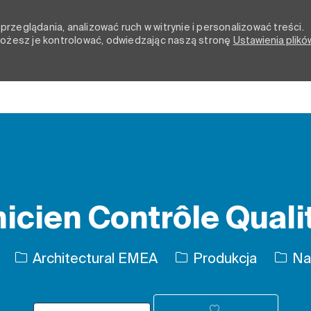
rzeglądania, analizować ruch w witrynie i personalizować treści.
 możesz je kontrolować, odwiedzając naszą stronę
Ustawienia plikó
Skip to main content
icien Contrôle Quali
Kategoria
Rodza
Architectural EMEA
Produkcja
Na 