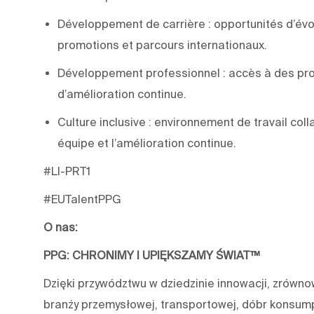
Développement de carrière : opportunités d’évol
promotions et parcours internationaux.
Développement professionnel : accès à des pro
d’amélioration continue.
Culture inclusive : environnement de travail colla
équipe et l’amélioration continue.
#LI-PRT1
#EUTalentPPG
O nas:
PPG: CHRONIMY I UPIĘKSZAMY ŚWIAT™
Dzięki przywództwu w dziedzinie innowacji, zrówn
branży przemysłowej, transportowej, dóbr konsum