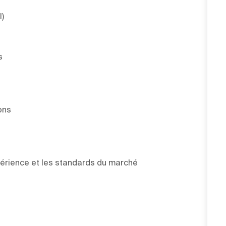
l)
s
ons
xpérience et les standards du marché