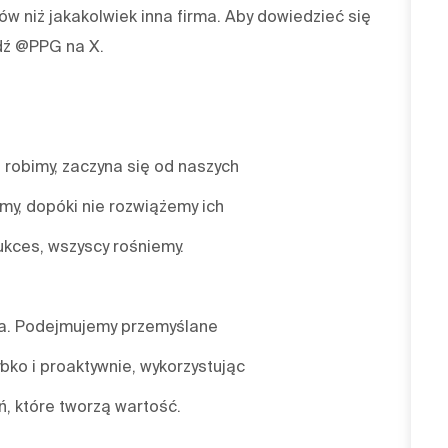
w niż jakakolwiek inna firma. Aby dowiedzieć się
dź @PPG na X.
 robimy, zaczyna się od naszych
emy, dopóki nie rozwiążemy ich
ukces, wszyscy rośniemy.
nia. Podejmujemy przemyślane
bko i proaktywnie, wykorzystując
, które tworzą wartość.