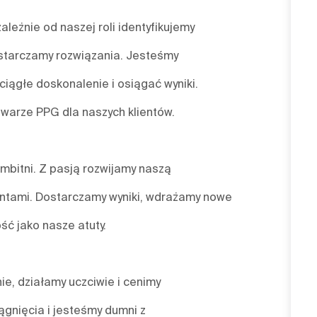
leżnie od naszej roli identyfikujemy
starczamy rozwiązania. Jesteśmy
ciągłe doskonalenie i osiągać wyniki.
twarze PPG dla naszych klientów.
mbitni. Z pasją rozwijamy naszą
ientami. Dostarczamy wyniki, wdrażamy nowe
ść jako nasze atuty.
nie, działamy uczciwie i cenimy
gnięcia i jesteśmy dumni z