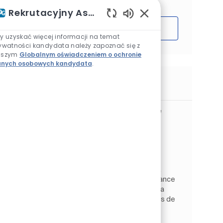
Rekrutacyjny Asystent AI
Włączone dźwięki ch
Rozpocząć
y uzyskać więcej informacji na temat
ywatności kandydata należy zapoznać się z
aszym
Globalnym oświadczeniem o ochronie
nych osobowych kandydata
.
Podobne prace
Technicien de Maintenance Industrielle
H/F
Lokalizacja
Barlin, Pas-de-Calais, Francja
Kategoria
Architectural EMEA
Produkcja
Rodzaj pracy
Identyfikator zadania
Na pełen etat
JR269732
Au sein de notre site de production de Ruitz,
nous recherchons un Technicien de Maintenance
Industrielle H/F pour assurer la disponibilité, la
fiabilité et l'optimisation de nos équipements de
fabr...