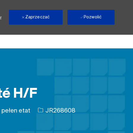
Zaprzeczać
Pozwolić
w
té H/F
j pracy
Identyfikator zadania
pełen etat
JR268608