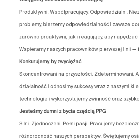
Produktywni. Współpracujący. Odpowiedzialni. Nieza
problemy, bierzemy odpowiedzialność i zawsze do
zarówno proaktywni, jak i reagujący, aby napędzać 
Wspieramy naszych pracowników pierwszej linii — 
Konkurujemy, by zwyciężać
Skoncentrowani na przyszłości. Zdeterminowani. A
działalność i odnosimy sukcesy wraz z naszymi kl
technologie i wykorzystujemy zwinność oraz szybko
Jesteśmy dumni z bycia częścią PPG
Silni. Zjednoczeni. Pełni pasji. Pracujemy bezpiecz
różnorodność naszych perspektyw. Świętujemy osią