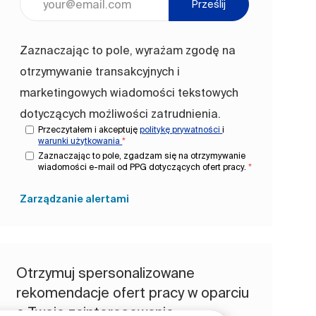
Prześlij
Zaznaczając to pole, wyrażam zgodę na
otrzymywanie transakcyjnych i
marketingowych wiadomości tekstowych
dotyczących możliwości zatrudnienia.
Przeczytałem i akceptuję
politykę prywatności
i
warunki użytkowania
*
Zaznaczając to pole, zgadzam się na otrzymywanie
wiadomości e-mail od PPG dotyczących ofert pracy.
*
Zarządzanie alertami
Otrzymuj spersonalizowane
rekomendacje ofert pracy w oparciu
o Twoje zainteresowania.