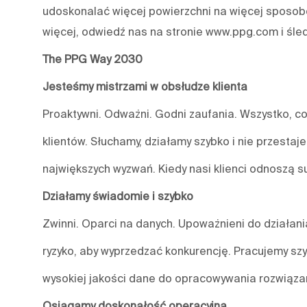
udoskonalać więcej powierzchni na więcej sposobó
więcej, odwiedź nas na stronie www.ppg.com i śle
The PPG Way 2030
Jesteśmy mistrzami w obsłudze klienta
Proaktywni. Odważni. Godni zaufania. Wszystko, co
klientów. Słuchamy, działamy szybko i nie przestaj
największych wyzwań. Kiedy nasi klienci odnoszą s
Działamy świadomie i szybko
Zwinni. Oparci na danych. Upoważnieni do działa
ryzyko, aby wyprzedzać konkurencję. Pracujemy szy
wysokiej jakości dane do opracowywania rozwiązań
Osiągamy doskonałość operacyjną