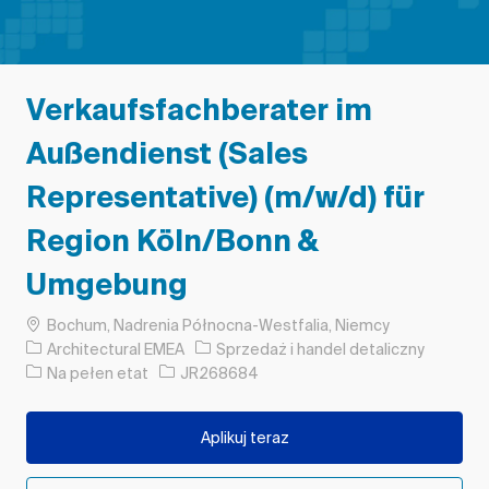
Verkaufsfachberater im
Außendienst (Sales
Representative) (m/w/d) für
Region Köln/Bonn &
Umgebung
Lokalizacja
Bochum, Nadrenia Północna-Westfalia, Niemcy
Kategoria
Architectural EMEA
Sprzedaż i handel detaliczny
Rodzaj pracy
Identyfikator zadania
Na pełen etat
JR268684
Aplikuj teraz