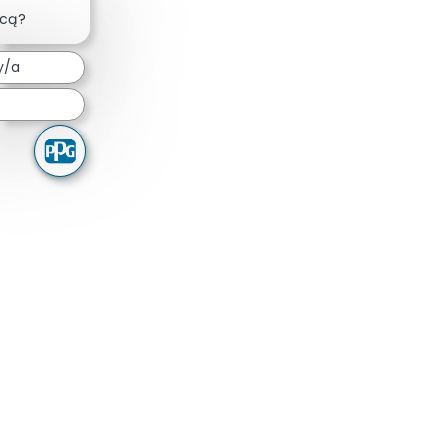
Zamknij powiadomienie chatbota
acą?
y/a