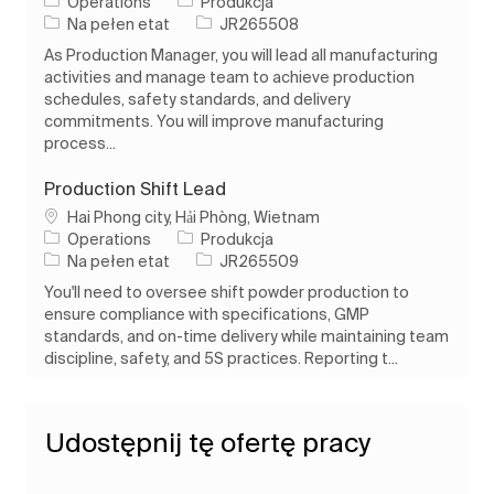
Kategoria
Operations
Produkcja
Rodzaj pracy
Identyfikator zadania
Na pełen etat
JR265508
As Production Manager, you will lead all manufacturing
activities and manage team to achieve production
schedules, safety standards, and delivery
commitments. You will improve manufacturing
process...
Production Shift Lead
Lokalizacja
Hai Phong city, Hải Phòng, Wietnam
Kategoria
Operations
Produkcja
Rodzaj pracy
Identyfikator zadania
Na pełen etat
JR265509
You'll need to oversee shift powder production to
ensure compliance with specifications, GMP
standards, and on-time delivery while maintaining team
discipline, safety, and 5S practices. Reporting t...
Udostępnij tę ofertę pracy