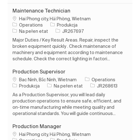
Maintenance Technician
Lokalizacja
Hai Phong city, Hải Phòng, Wietnam
Kategoria
Operations
Produkcja
Rodzaj pracy
Identyfikator zadania
Na pełen etat
JR267697
Major Duties / Key Result Areas. Repair, inspect the
broken equipment quickly . Check maintenance of
machinery and equipment according to maintenance
schedule. Check the correct lighting in factori...
Production Supervisor
Lokalizacja
Bac Ninh, Bắc Ninh, Wietnam
Operations
Kategoria
Rodzaj pracy
Identyfikator zadania
Produkcja
Na pełen etat
JR268613
As a Production Supervisor, you will lead daily
production operations to ensure safe, efficient, and
on-time manufacturing while meeting quality and
operational standards. You will guide continuous...
Production Manager
Lokalizacja
Hai Phong city, Hải Phòng, Wietnam