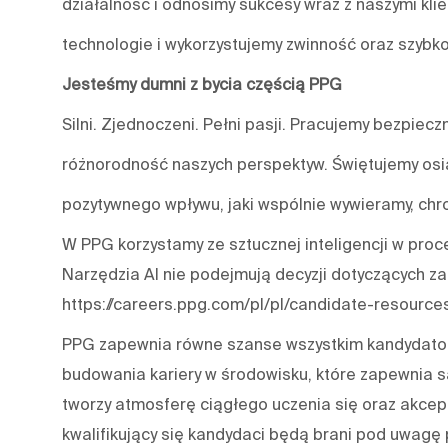
działalność i odnosimy sukcesy wraz z naszymi kl
technologie i wykorzystujemy zwinność oraz szybko
Jesteśmy dumni z bycia częścią PPG
Silni. Zjednoczeni. Pełni pasji. Pracujemy bezpiecz
różnorodność naszych perspektyw. Świętujemy osią
pozytywnego wpływu, jaki wspólnie wywieramy, chro
W PPG korzystamy ze sztucznej inteligencji w proce
Narzędzia AI nie podejmują decyzji dotyczących za
https://careers.ppg.com/pl/pl/candidate-resource
PPG zapewnia równe szanse wszystkim kandydatom
budowania kariery w środowisku, które zapewnia s
tworzy atmosferę ciągłego uczenia się oraz akcep
kwalifikujący się kandydaci będą brani pod uwagę p