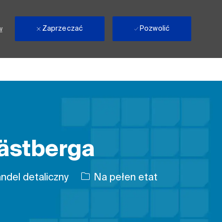
Zaprzeczać
Pozwolić
w
Västberga
Rodzaj pracy
ndel detaliczny
Na pełen etat