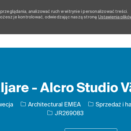
rzeglądania, analizować ruch w witrynie i personalizować treści.
 możesz je kontrolować, odwiedzając naszą stronę
Ustawienia plikó
Skip to main content
ljare - Alcro Studio 
Kategoria
wecja
Architectural EMEA
Sprzedaż i ha
Identyfikator zadania
JR269083