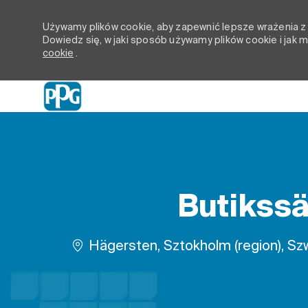
Używamy plików cookie, aby zapewnić lepsze wrażenia z p
Dowiedz się, w jaki sposób używamy plików cookie i jak
cookie
.
-
Butikssä
Lokalizacja
Hägersten, Sztokholm (region), Sz