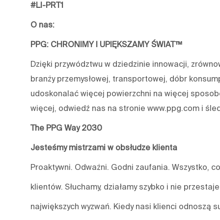
#LI-PRT1
O nas:
PPG: CHRONIMY I UPIĘKSZAMY ŚWIAT™
Dzięki przywództwu w dziedzinie innowacji, zrówn
branży przemysłowej, transportowej, dóbr konsum
udoskonalać więcej powierzchni na więcej sposobó
więcej, odwiedź nas na stronie www.ppg.com i śle
The PPG Way 2030
Jesteśmy mistrzami w obsłudze klienta
Proaktywni. Odważni. Godni zaufania. Wszystko, co
klientów. Słuchamy, działamy szybko i nie przestaj
największych wyzwań. Kiedy nasi klienci odnoszą s