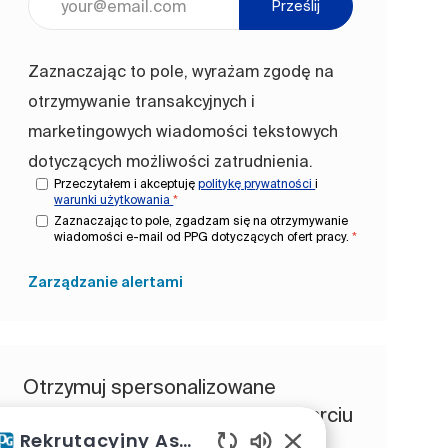
Prześlij
Zaznaczając to pole, wyrażam zgodę na
otrzymywanie transakcyjnych i
marketingowych wiadomości tekstowych
dotyczących możliwości zatrudnienia.
Przeczytałem i akceptuję
politykę prywatności
i
warunki użytkowania
*
Zaznaczając to pole, zgadzam się na otrzymywanie
wiadomości e-mail od PPG dotyczących ofert pracy.
*
Zarządzanie alertami
Otrzymuj spersonalizowane
rekomendacje ofert pracy w oparciu
Rekrutacyjny Asystent AI
o Twoje zainteresowania.