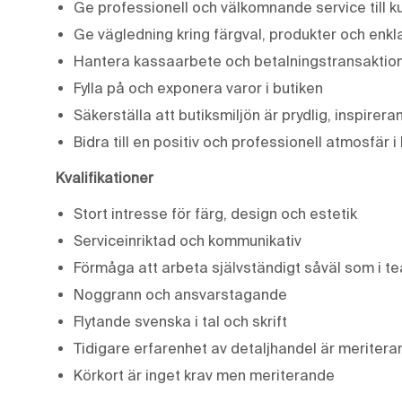
Ge professionell och välkomnande service till ku
Ge vägledning kring färgval, produkter och enk
Hantera kassaarbete och betalningstransaktio
Fylla på och exponera varor i butiken
Säkerställa att butiksmiljön är prydlig, inspire
Bidra till en positiv och professionell atmosfär i
Kvalifikationer
Stort intresse för färg, design och estetik
Serviceinriktad och kommunikativ
Förmåga att arbeta självständigt såväl som i t
Noggrann och ansvarstagande
Flytande svenska i tal och skrift
Tidigare erfarenhet av detaljhandel är meritera
Körkort är inget krav men meriterande