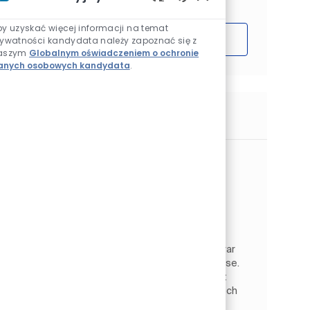
Włączone dźwięki ch
by uzyskać więcej informacji na temat
Rozpocząć
rywatności kandydata należy zapoznać się z
aszym
Globalnym oświadczeniem o ochronie
anych osobowych kandydata
.
Podobne prace
Butikssäljare - Alcro Studio Länna
(Vikariat)
Lokalizacja
Skogås, Uppsala (region), Szwecja
Architectural EMEA
Kategoria
Sprzedaż i handel detaliczny
Rodzaj pracy
Identyfikator zadania
Na pełen etat
JR267422
Som Butikssäljare på Alcro Studio i Länna bidrar
du till att skapa en exceptionell kundupplevelse.
Du arbetar nära kunderna och hjälper dem att
hitta rätt produkter och lösningar inom färg och
desi...