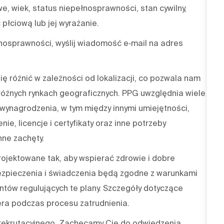
we, wiek, status niepełnosprawności, stan cywilny,
płciową lub jej wyrażanie.
nosprawności, wyślij wiadomość e‑mail na adres
 różnić w zależności od lokalizacji, co pozwala nam
óżnych rynkach geograficznych. PPG uwzględnia wiele
wynagrodzenia, w tym między innymi umiejętności,
nie, licencje i certyfikaty oraz inne potrzeby
ne zachęty.
jektowane tak, aby wspierać zdrowie i dobre
zpieczenia i świadczenia będą zgodne z warunkami
ów regulujących te plany. Szczegóły dotyczące
ra podczas procesu zatrudnienia.
 rekrutacyjnego. Zachęcamy Cię do odwiedzenia