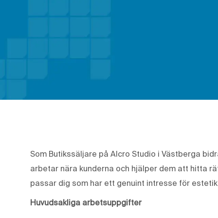
Som Butikssäljare på Alcro Studio i Västberga bidr
arbetar nära kunderna och hjälper dem att hitta rä
passar dig som har ett genuint intresse för estetik o
Huvudsakliga arbetsuppgifter