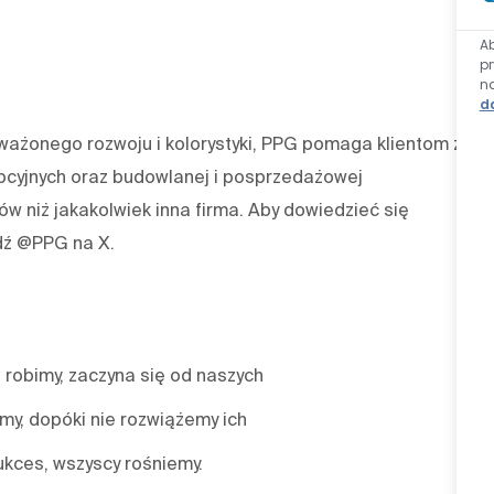
A
p
n
d
oważonego rozwoju i kolorystyki, PPG pomaga klientom z
pcyjnych oraz budowlanej i posprzedażowej
w niż jakakolwiek inna firma. Aby dowiedzieć się
dź @PPG na X.
 robimy, zaczyna się od naszych
emy, dopóki nie rozwiążemy ich
ukces, wszyscy rośniemy.