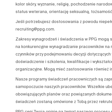
kolor skóry, wyznanie, religię, pochodzenie narodo
status weterana, orientację seksualną, tożsamość 
Jeśli potrzebujesz dostosowania z powodu niepeł
recruiting@ppg.com.
Zakresy wynagrodzeń i świadczenia w PPG mogą się
na konkurencyjne wynagradzanie pracowników na r
czynników przy podejmowaniu decyzji dotyczących 
doświadczenie i szkolenia, kwalifikacje i wykształce
organizacyjne. Mogą mieć zastosowanie również in
Nasze programy świadczeń pracowniczych są zapro
samopoczucie naszych pracowników. Wszelkie ube
obowiązujących planów oraz powiązanych dokument
świadczeń zostaną omówione z Tobą przez rekrute
PPG ceni Twoją opinię na temat naszego procesu