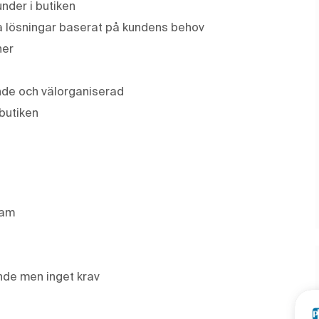
nder i butiken
la lösningar baserat på kundens behov
ner
rande och välorganiserad
 butiken
eam
nde men inget krav