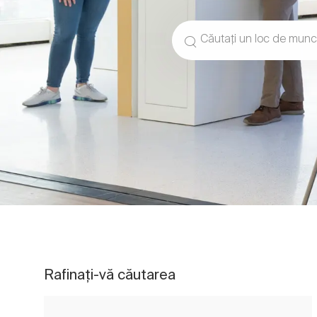
Căutați titlul postului
Rafinați-vă căutarea