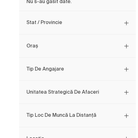
Nu s-au găsit date.
Locuri
Contabilitate Și Finanțe
(
27
)
Țară
Locuri
Marketing
(
15
)
Stat / Provincie
Locuri
Siguranță, Sănătate Și Mediu
(
11
)
Corporativ & Administrativ
(
0
)
Oraș
Tip De Angajare
Unitatea Strategică De Afaceri
Tip Loc De Muncă La Distanță