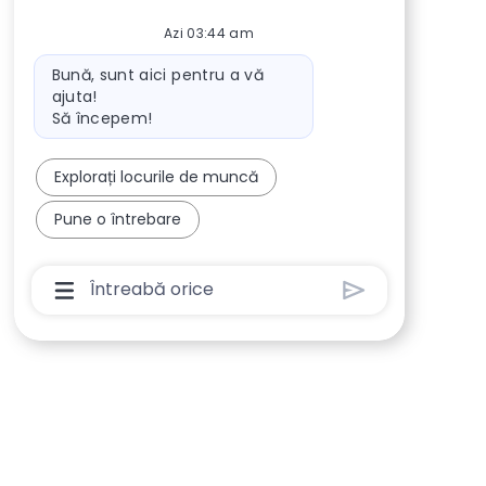
Azi 03:44 am
Mesaj bot
Bună, sunt aici pentru a vă
ajuta!
Să începem!
Explorați locurile de muncă
Pune o întrebare
Caseta De Introducere A Utilizatorului Chat