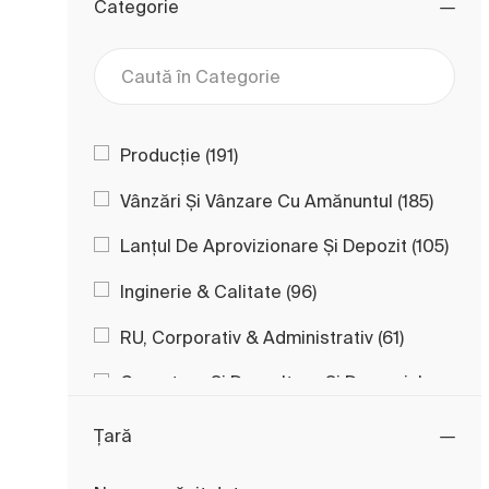
Categorie
Caută în Categorie
Categorie
Locuri
Producție
(
191
)
Locuri
Vânzări Și Vânzare Cu Amănuntul
(
185
)
Locu
Lanțul De Aprovizionare Și Depozit
(
105
)
Locuri
Inginerie & Calitate
(
96
)
Locuri
RU, Corporativ & Administrativ
(
61
)
Cercetare Și Dezvoltare Și Domeniul
Locuri
Tehnic
(
56
)
Țară
Locuri
Digital & IT
(
38
)