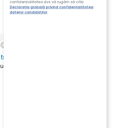
confidențialitatea dvs vă rugăm să citiți
Declarația globală privind confidențialitatea
datelor candidaților
.
u criteriile dvs. de căutare.
tați din nou.