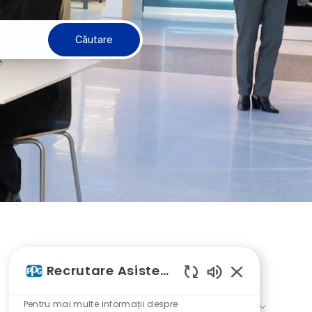
Căutare
Recrutare Asistent AI
Sunete chatbot 
Pentru mai multe informații despre
Sortează după: