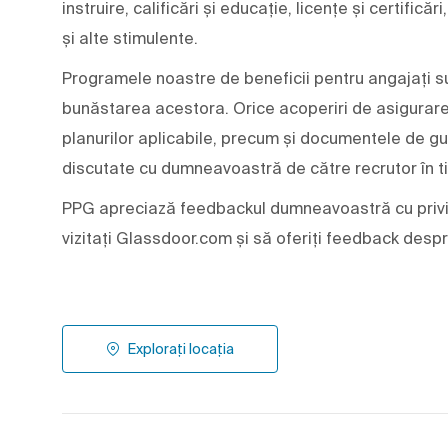
instruire, calificări și educație, licențe și certifică
și alte stimulente.
Programele noastre de beneficii pentru angajați su
bunăstarea acestora. Orice acoperiri de asigurare ș
planurilor aplicabile, precum și documentele de gu
discutate cu dumneavoastră de către recrutor în t
PPG apreciază feedbackul dumneavoastră cu privir
vizitați Glassdoor.com și să oferiți feedback desp
Explorați locația