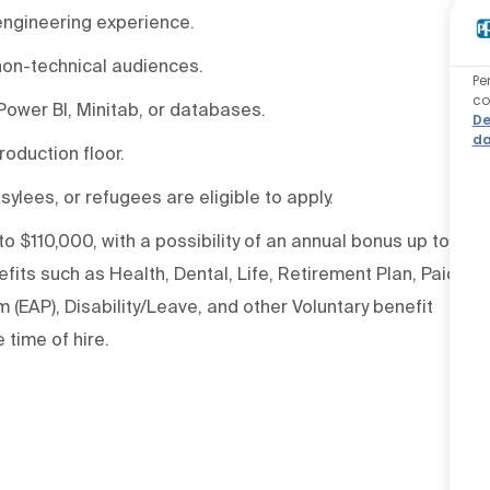
engineering experience.
 non-technical audiences.
Pe
co
 Power BI, Minitab, or databases.
De
da
oduction floor.
sylees, or refugees are eligible to apply.
to $110,000, with a possibility of an annual bonus up to
its such as Health, Dental, Life, Retirement Plan, Paid
(EAP), Disability/Leave, and other Voluntary benefit
 time of hire.