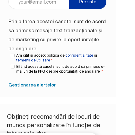
Prezinte
Prin bifarea acestei casete, sunt de acord
să primesc mesaje text tranzacționale și
de marketing cu privire la oportunitățile
de angajare.
Am citit și accept politica de
confidențialitate
și
termenii de utilizare
*
Bifând această casetă, sunt de acord să primesc e-
mailuri de la PPG despre oportunități de angajare.
*
Gestionarea alertelor
Obțineți recomandări de locuri de
muncă personalizate în funcție de
interesele dvs.