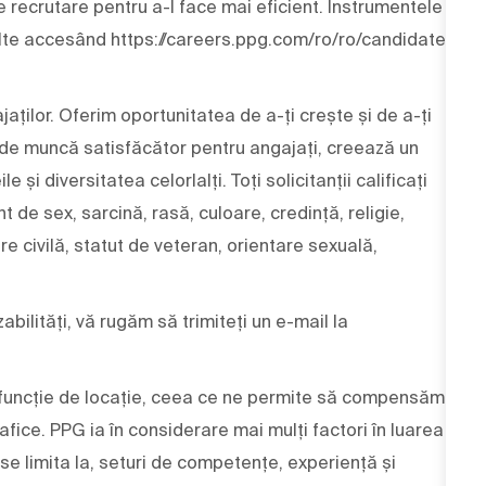
e recrutare pentru a-l face mai eficient. Instrumentele
multe accesând https://careers.ppg.com/ro/ro/candidate-
aților. Oferim oportunitatea de a-ți crește și de a-ți
 de muncă satisfăcător pentru angajați, creează un
și diversitatea celorlalți. Toți solicitanții calificați
nt de sex, sarcină, rasă, culoare, credință, religie,
are civilă, statut de veteran, orientare sexuală,
bilități, vă rugăm să trimiteți un e-mail la
 în funcție de locație, ceea ce ne permite să compensăm
afice. PPG ia în considerare mai mulți factori în luarea
 se limita la, seturi de competențe, experiență și