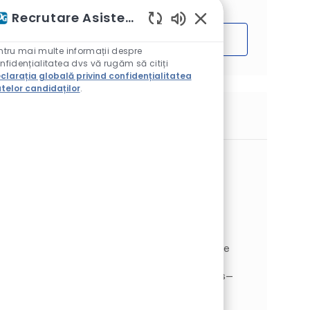
Recrutare Asistent AI
Sunete chatbot activ
Începe
ntru mai multe informații despre
nfidențialitatea dvs vă rugăm să citiți
clarația globală privind confidențialitatea
telor candidaților
.
Locuri de muncă similare
Senior Quality Engineer
Loc
Sylmar, California, Statele Unite
Aerospace Products
Categorie
Tipul postului
Inginerie & calitate
Full time
Job Id
JR261836
As a Senior Quality Engineer within PPG's
Aerospace Business, you will help support the
design, production, and sustainment of
advanced aerospace transparency products—
including windshields, window...