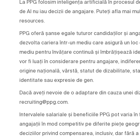
La PPG folosim inteligența artificială în procesul d
de AI nu iau decizii de angajare. Puteți afla mai 
resources.
PPG oferă șanse egale tuturor candidaților și angaj
dezvolta cariera într-un mediu care asigură un loc
mediu pentru învățare continuă și îmbrățișează ideile 
vor fi luați în considerare pentru angajare, indifere
origine națională, vârstă, statut de dizabilitate, st
identitate sau expresie de gen.
Dacă aveți nevoie de o adaptare din cauza unei diza
recruiting@ppg.com.
Intervalele salariale și beneficiile PPG pot varia
angajații în mod competitiv pe diferite piețe geogr
deciziilor privind compensarea, inclusiv, dar fără a