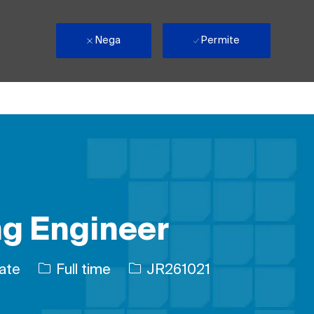
Nega
Permite
ng Engineer
Tipul postului
Job Id
tate
Full time
JR261021