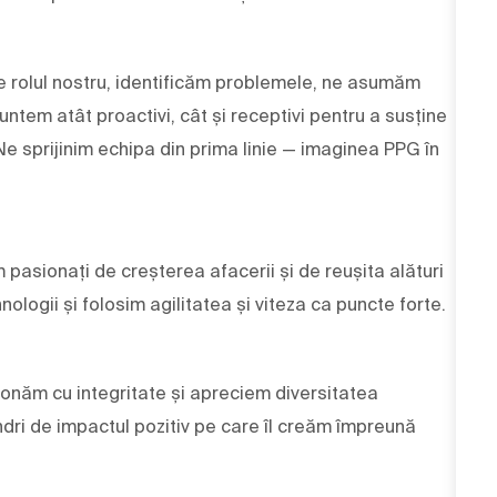
 de rolul nostru, identificăm problemele, ne asumăm
ntem atât proactivi, cât și receptivi pentru a susține
 Ne sprijinim echipa din prima linie — imaginea PPG în
m pasionați de creșterea afacerii și de reușita alături
nologii și folosim agilitatea și viteza ca puncte forte.
ționăm cu integritate și apreciem diversitatea
dri de impactul pozitiv pe care îl creăm împreună