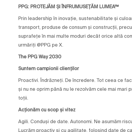
PPG: PROTEJĂM ȘI ÎNFRUMUSEȚĂM LUMEA™
Prin leadership în inovație, sustenabilitate și culoar
transport, produse de consum și construcții, prec
suprafețe în mai multe moduri decât orice altă com
urmăriți @PPG pe X.
The PPG Way 2030
Suntem campionii clienților
Proactivi. Îndrăzneți. De încredere. Tot ceea ce fa
și nu ne oprim până nu le rezolvăm cele mai mari pr
toții.
Acționăm cu scop și vitez
Agili. Conduși de date. Autonomi. Ne asumăm riscu
Lucrăm proactiv și cu agilitate, folosind date de c