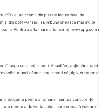
e, PPG ajută clienții din piețele industriale, de
um și din post-vânzări, să îmbunătățească mai multe
panie. Pentru a afla mai multe, vizitați www.ppg.com și
cem începe cu clienții noștri. Ascultăm, acționăm rapid
ovocări. Atunci când clienții noștri câștigă, creștem cu
ri inteligente pentru a rămâne înaintea concurenței.
alitate pentru a dezvolta soluții care creează valoare.