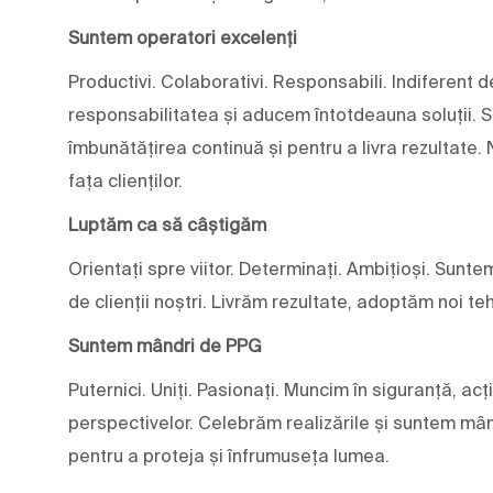
Suntem operatori excelenți
Productivi. Colaborativi. Responsabili. Indiferent
responsabilitatea și aducem întotdeauna soluții. Su
îmbunătățirea continuă și pentru a livra rezultate.
fața clienților.
Luptăm ca să câștigăm
Orientați spre viitor. Determinați. Ambițioși. Sunte
de clienții noștri. Livrăm rezultate, adoptăm noi teh
Suntem mândri de PPG
Puternici. Uniți. Pasionați. Muncim în siguranță, ac
perspectivelor. Celebrăm realizările și suntem mân
pentru a proteja și înfrumuseța lumea.