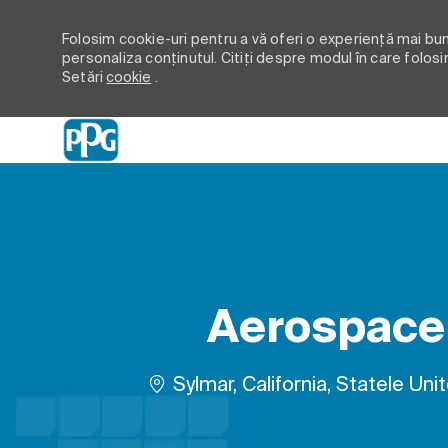
Folosim cookie-uri pentru a vă oferi o experiență mai bună
personaliza conținutul. Citiți despre modul în care folosi
Setări
cookie
.
-
Aerospace 
Loc
Sylmar, California, Statele Uni