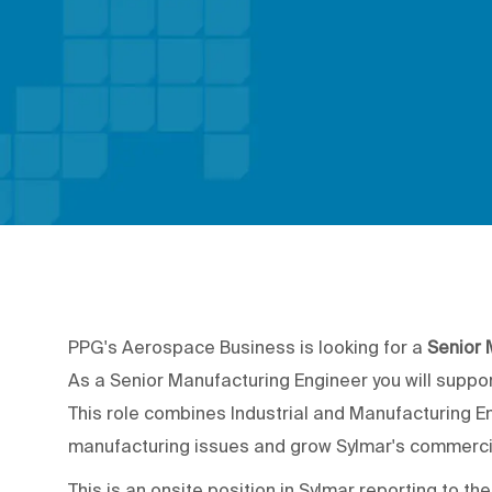
PPG's Aerospace Business is looking for a
Senior 
As a Senior Manufacturing Engineer you will suppo
This role combines Industrial and Manufacturing E
manufacturing issues and grow Sylmar's commerci
This is an onsite position in Sylmar reporting to t