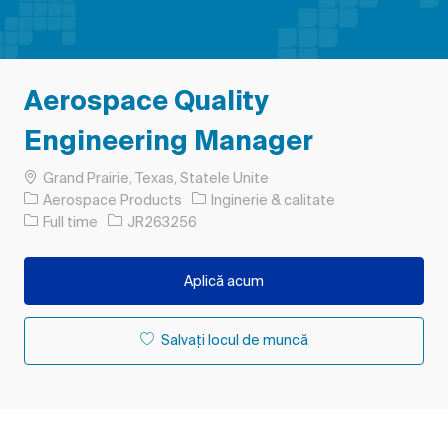
Aerospace Quality
Engineering Manager
Loc
Grand Prairie, Texas, Statele Unite
Categorie
Aerospace Products
Inginerie & calitate
Tipul postului
Job Id
Full time
JR263256
Aplică acum
Salvați locul de muncă