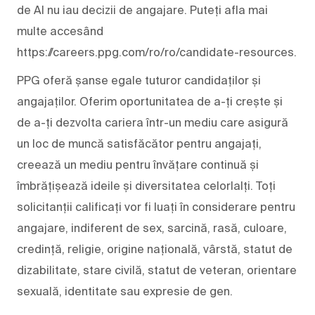
de AI nu iau decizii de angajare. Puteți afla mai
multe accesând
https://careers.ppg.com/ro/ro/candidate-resources.
PPG oferă șanse egale tuturor candidaților și
angajaților. Oferim oportunitatea de a-ți crește și
de a-ți dezvolta cariera într-un mediu care asigură
un loc de muncă satisfăcător pentru angajați,
creează un mediu pentru învățare continuă și
îmbrățișează ideile și diversitatea celorlalți. Toți
solicitanții calificați vor fi luați în considerare pentru
angajare, indiferent de sex, sarcină, rasă, culoare,
credință, religie, origine națională, vârstă, statut de
dizabilitate, stare civilă, statut de veteran, orientare
sexuală, identitate sau expresie de gen.