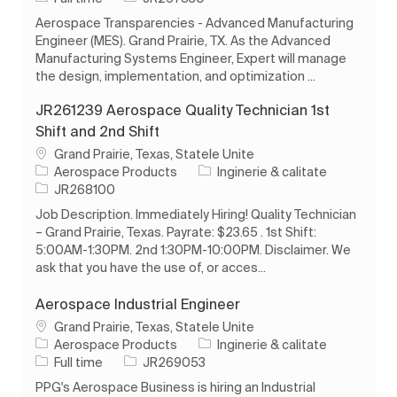
Aerospace Transparencies - Advanced Manufacturing
Engineer (MES). Grand Prairie, TX. As the Advanced
Manufacturing Systems Engineer, Expert will manage
the design, implementation, and optimization ...
JR261239 Aerospace Quality Technician 1st
Shift and 2nd Shift
Loc
Grand Prairie, Texas, Statele Unite
Categorie
Aerospace Products
Inginerie & calitate
Job Id
JR268100
Job Description. Immediately Hiring! Quality Technician
– Grand Prairie, Texas. Payrate: $23.65 . 1st Shift:
5:00AM-1:30PM. 2nd 1:30PM-10:00PM. Disclaimer. We
ask that you have the use of, or acces...
Aerospace Industrial Engineer
Loc
Grand Prairie, Texas, Statele Unite
Categorie
Aerospace Products
Inginerie & calitate
Tipul postului
Job Id
Full time
JR269053
PPG's Aerospace Business is hiring an Industrial