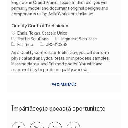
Engineer in Grand Prairie, Texas. In this role, you will
primarily model and document original designs and
components using SolidWorks or similar so...
Quality Control Technician
Loc
Ennis, Texas, Statele Unite
Categorie
Traffic Solutions
Inginerie & calitate
Tipul postului
Job Id
Full time
JR2610398
As a Quality Control Lab Technician, you will perform
physical and analytical tests on in process samples,
intermediates, and finished goods! You will have
responsibility to produce quality work wi...
Vezi Mai Mult
Împărtășește această oportunitate
Distribuiți prin Facebook
Distribuiți prin twitter
Distribuiți prin LinkedIn
Distribuiți prin e-mai