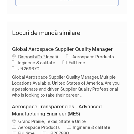
Locuri de muncă similare
Global Aerospace Supplier Quality Manager
Disponibil în 7 locații
Aerospace Products
Categorie
Tipul postului
Inginerie & calitate
Full time
Job Id
JR269670
Global Aerospace Supplier Quality Manager. Multiple
Locations Available, United States of America. Are you
a passionate and driven Supplier Quality Professional
who is looking to take their career ...
Aerospace Transparencies - Advanced
Manufacturing Engineer (MES)
Loc
Grand Prairie, Texas, Statele Unite
Categorie
Aerospace Products
Inginerie & calitate
Tipul postului
Job Id
Full time
JR267830