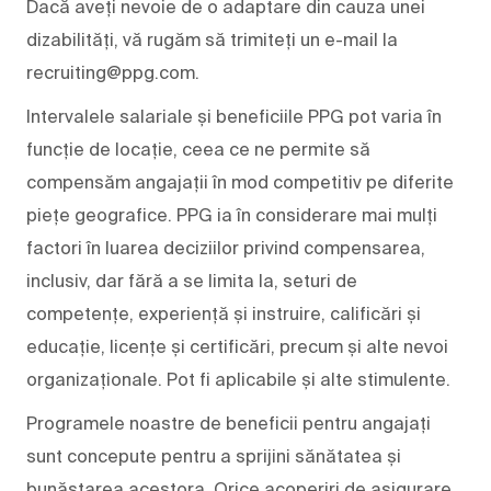
Dacă aveți nevoie de o adaptare din cauza unei
dizabilități, vă rugăm să trimiteți un e-mail la
recruiting@ppg.com.
Intervalele salariale și beneficiile PPG pot varia în
funcție de locație, ceea ce ne permite să
compensăm angajații în mod competitiv pe diferite
piețe geografice. PPG ia în considerare mai mulți
factori în luarea deciziilor privind compensarea,
inclusiv, dar fără a se limita la, seturi de
competențe, experiență și instruire, calificări și
educație, licențe și certificări, precum și alte nevoi
organizaționale. Pot fi aplicabile și alte stimulente.
Programele noastre de beneficii pentru angajați
sunt concepute pentru a sprijini sănătatea și
bunăstarea acestora. Orice acoperiri de asigurare