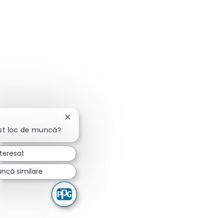
Închideți notificarea chatbot-ului
st loc de muncă?
nteresat
uncă similare