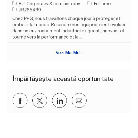
Categorie
Tipul postului
RU, Corporativ & administrativ
Full time
Job Id
JR265489
Chez PPG, nous travaillons chaque jour à protéger et
embellir le monde. Rejoindre nos équipes, c’est évoluer
dans un environnement industriel exigeant, innovant et
tourné vers la performance et la ...
Vezi Mai Mult
Împărtășește această oportunitate
Distribuiți prin Facebook
Distribuiți prin twitter
Distribuiți prin LinkedIn
Distribuiți prin e-mai