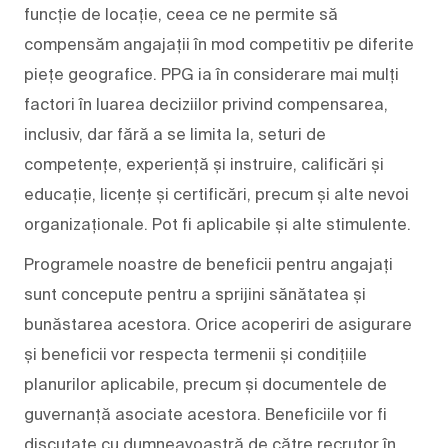
funcție de locație, ceea ce ne permite să
compensăm angajații în mod competitiv pe diferite
piețe geografice. PPG ia în considerare mai mulți
factori în luarea deciziilor privind compensarea,
inclusiv, dar fără a se limita la, seturi de
competențe, experiență și instruire, calificări și
educație, licențe și certificări, precum și alte nevoi
organizaționale. Pot fi aplicabile și alte stimulente.
Programele noastre de beneficii pentru angajați
sunt concepute pentru a sprijini sănătatea și
bunăstarea acestora. Orice acoperiri de asigurare
și beneficii vor respecta termenii și condițiile
planurilor aplicabile, precum și documentele de
guvernanță asociate acestora. Beneficiile vor fi
discutate cu dumneavoastră de către recrutor în