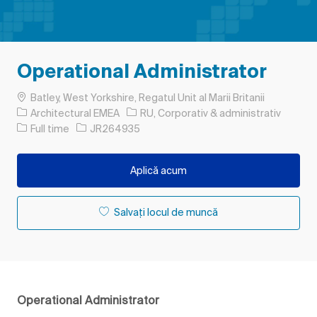
Operational Administrator
Loc
Batley, West Yorkshire, Regatul Unit al Marii Britanii
Categorie
Architectural EMEA
RU, Corporativ & administrativ
Tipul postului
Job Id
Full time
JR264935
Aplică acum
Salvați locul de muncă
Operational Administrator