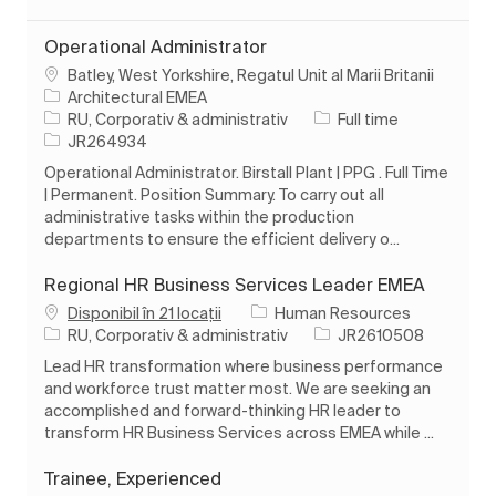
Operational Administrator
Loc
Batley, West Yorkshire, Regatul Unit al Marii Britanii
Architectural EMEA
Categorie
Tipul postului
RU, Corporativ & administrativ
Full time
Job Id
JR264934
Operational Administrator. Birstall Plant | PPG . Full Time
| Permanent. Position Summary. To carry out all
administrative tasks within the production
departments to ensure the efficient delivery o...
Regional HR Business Services Leader EMEA
Disponibil în 21 locații
Human Resources
Categorie
Job Id
RU, Corporativ & administrativ
JR2610508
Lead HR transformation where business performance
and workforce trust matter most. We are seeking an
accomplished and forward-thinking HR leader to
transform HR Business Services across EMEA while ...
Trainee, Experienced