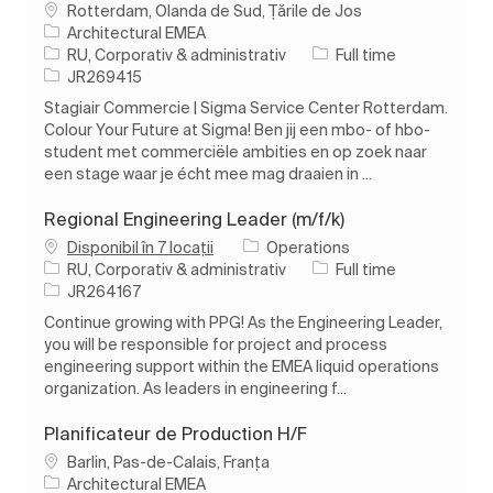
Loc
Rotterdam, Olanda de Sud, Țările de Jos
Architectural EMEA
Categorie
Tipul postului
RU, Corporativ & administrativ
Full time
Job Id
JR269415
Stagiair Commercie | Sigma Service Center Rotterdam.
Colour Your Future at Sigma! Ben jij een mbo- of hbo-
student met commerciële ambities en op zoek naar
een stage waar je écht mee mag draaien in ...
Regional Engineering Leader (m/f/k)
Disponibil în 7 locații
Operations
Categorie
Tipul postului
RU, Corporativ & administrativ
Full time
Job Id
JR264167
Continue growing with PPG! As the Engineering Leader,
you will be responsible for project and process
engineering support within the EMEA liquid operations
organization. As leaders in engineering f...
Planificateur de Production H/F
Loc
Barlin, Pas-de-Calais, Franța
Architectural EMEA