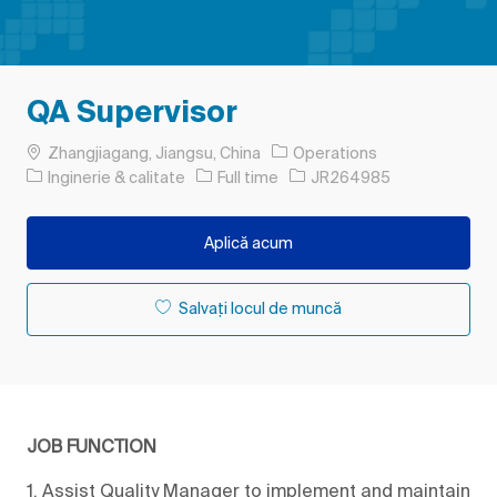
QA Supervisor
Loc
Zhangjiagang, Jiangsu, China
Operations
Categorie
Tipul postului
Job Id
Inginerie & calitate
Full time
JR264985
Aplică acum
Salvați locul de muncă
JOB FUNCTION
1. Assist Quality Manager to implement and maintain