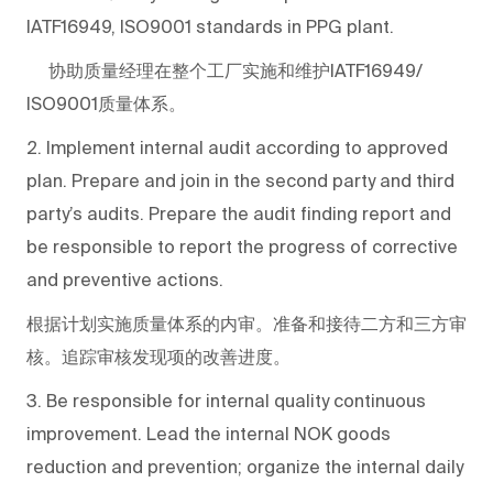
IATF16949, ISO9001 standards in PPG plant.
协助质量经理在整个工厂实施和维护IATF16949/
ISO9001质量体系。
2. Implement internal audit according to approved
plan. Prepare and join in the second party and third
party’s audits. Prepare the audit finding report and
be responsible to report the progress of corrective
and preventive actions.
根据计划实施质量体系的内审。准备和接待二方和三方审
核。追踪审核发现项的改善进度。
3. Be responsible for internal quality continuous
improvement. Lead the internal NOK goods
reduction and prevention; organize the internal daily