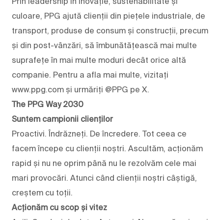
Prin leadership în inovație, sustenabilitate și
culoare, PPG ajută clienții din piețele industriale, de
transport, produse de consum și construcții, precum
și din post-vânzări, să îmbunătățească mai multe
suprafețe în mai multe moduri decât orice altă
companie. Pentru a afla mai multe, vizitați
www.ppg.com și urmăriți @PPG pe X.
The PPG Way 2030
Suntem campionii clienților
Proactivi. Îndrăzneți. De încredere. Tot ceea ce
facem începe cu clienții noștri. Ascultăm, acționăm
rapid și nu ne oprim până nu le rezolvăm cele mai
mari provocări. Atunci când clienții noștri câștigă,
creștem cu toții.
Acționăm cu scop și vitez