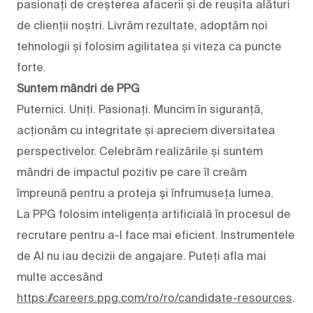
pasionați de creșterea afacerii și de reușita alături
de clienții noștri. Livrăm rezultate, adoptăm noi
tehnologii și folosim agilitatea și viteza ca puncte
forte.
Suntem mândri de PPG
Puternici. Uniți. Pasionați. Muncim în siguranță,
acționăm cu integritate și apreciem diversitatea
perspectivelor. Celebrăm realizările și suntem
mândri de impactul pozitiv pe care îl creăm
împreună pentru a proteja și înfrumuseța lumea.
La PPG folosim inteligența artificială în procesul de
recrutare pentru a-l face mai eficient. Instrumentele
de AI nu iau decizii de angajare. Puteți afla mai
multe accesând
https://careers.ppg.com/ro/ro/candidate-resources
.