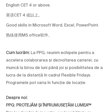
English CET 4 or above.
英语CET 4 或以上。
Good skills in Microsoft Word, Excel, PowerPoint.
熟练使用MS office软件。
Cum lucrăm:
La PPG, reunim echipele pentru a
accelera colaborarea și dezvoltarea carierei, cu
muncă la birou de luni până joi și posibilitatea de a
lucra de la distanță în cadrul Flexible Fridays.
Programele pot varia în funcție de locație.
Despre noi:
PPG: PROTEJĂM ȘI ÎNFRUMUSEȚĂM LUMEA™