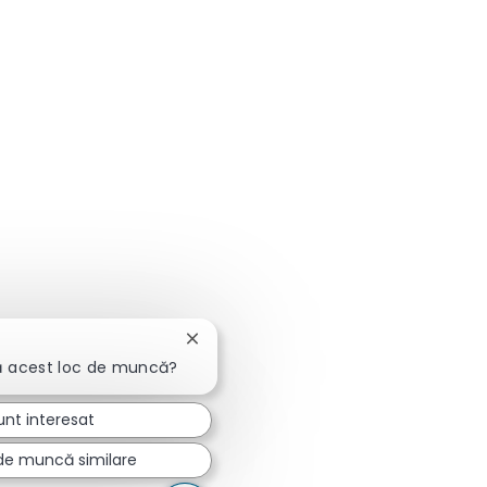
Închideți notificarea chatbot-ului
ă acest loc de muncă?
unt interesat
 de muncă similare