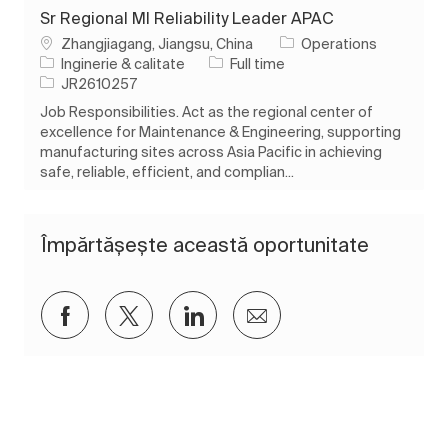
Sr Regional MI Reliability Leader APAC
Loc
Zhangjiagang, Jiangsu, China
Operations
Categorie
Tipul postului
Inginerie & calitate
Full time
Job Id
JR2610257
Job Responsibilities. Act as the regional center of
excellence for Maintenance & Engineering, supporting
manufacturing sites across Asia Pacific in achieving
safe, reliable, efficient, and complian...
Împărtășește această oportunitate
Distribuiți prin Facebook
Distribuiți prin twitter
Distribuiți prin LinkedIn
Distribuiți prin e-mai